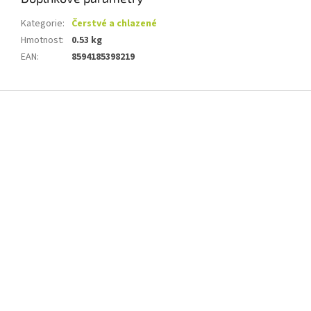
Kategorie
:
Čerstvé a chlazené
Hmotnost
:
0.53 kg
EAN
:
8594185398219
Z
á
p
a
t
í