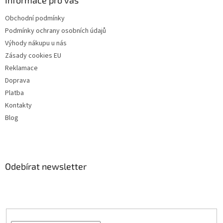
Informace pro vás
Obchodní podmínky
Podmínky ochrany osobních údajů
Výhody nákupu u nás
Zásady cookies EU
Reklamace
Doprava
Platba
Kontakty
Blog
Odebírat newsletter
Vložte svůj e-mail a my vám budeme zasílat informace o nových
produktech na našem e-shopu.
E-mail