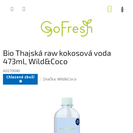
Přejít
NÁKUP
na
obsah
KOŠÍK
Bio Thajská raw kokosová voda
473ml, Wild&Coco
A0270040
Chlazené zboží
Značka:
Wild&Coco
❄️