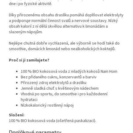
dne i po fyzické aktivitě.
Díky přirozenému obsahu draslíku pomáhá doplňovat elektrolyty
a podporuje normální činnost svalů a nervové soustavy. Nízký
obsah kalorií z ní dělá skvělou alternativu k limonádám a
slazeným nápojům.
Nejlépe chutná dobře vychlazená, ale výborně se hodí také do
smoothie, domácích limonád nebo nealkoholických koktejlů.
Proč si ji zamilujete?
100 % BIO kokosová voda z mladých kokosů Nam Hom
Bez přidaného cukru, konzervantů a barviv
Přirozený zdroj elektrolytů a draslíku
Jemně sladká chuť s květinovým nádechem
Vhodná po sportu, do smoothie i pro každodenní
hydrataci
Nízkokalorický rostlinný nápoj
Složení:
100 % BIO kokosová voda (ošetřená paskalizací).
Doplňkové parametry