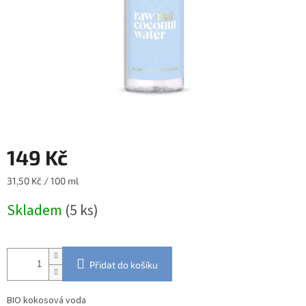
149 Kč
Měrná
31,50 Kč / 100 ml
cena:
Skladem
(5 ks)
Přidat do košíku
BIO kokosová voda