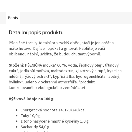
Popis
Detailní popis produktu
Pšeničné tortilly. Ideální pro rychlý oběd, stačí je jen ohřát a
máte hotovo. Dají se i opékat a grilovat. Naplňte je vaší
oblíbenou náplní, uvidíte, že budou chutnat výborně.
Složení:
PŠENIČNÁ mouka* 66 %, voda, řepkový olej*, třtinový
cukr*, jedlá sůl mořská, maltodextrin, glukózový sirup*, kyselina
mléčná, rýžový extrakt*, kypřící látka: hydrogenuhličitan sodný,
bylinky*. Baleno v ochranné atmosféře. *produkt
kontrolovaného ekologického zemědělství
Výživové údaje na 100 g:
Energetická hodnota 1431kJ/340kcal
Tuky 10,0 g
z toho nasycené mastné kyseliny 1,0 g
Sacharidy 54,0 g