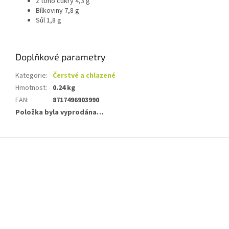
z toho cukry 4,3 g
Bílkoviny 7,8 g
Sůl 1,8 g
Doplňkové parametry
Kategorie
:
Čerstvé a chlazené
Hmotnost
:
0.24 kg
EAN
:
8717496903990
Položka byla vyprodána…
Z
á
p
a
t
í