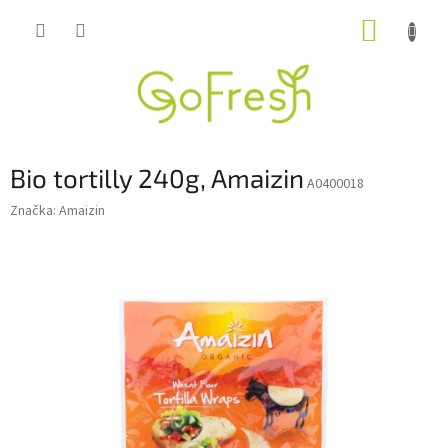
Přejít
NÁKUP
na
obsah
KOŠÍK
Bio tortilly 240g, Amaizin
A0400018
Značka:
Amaizin