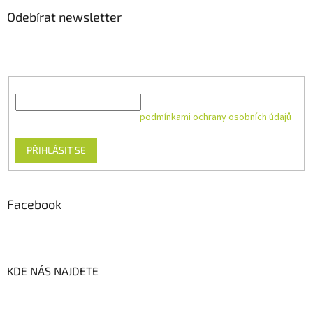
Odebírat newsletter
Vložte svůj e-mail a my vám budeme zasílat informace o nových
produktech na našem e-shopu.
E-mail
Vložením e-mailu souhlasíte s
podmínkami ochrany osobních údajů
PŘIHLÁSIT SE
Facebook
KDE NÁS NAJDETE