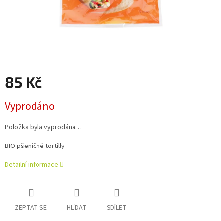
85 Kč
Měrná
Vyprodáno
cena:
Položka byla vyprodána…
BIO pšeničné tortilly
Detailní informace
ZEPTAT SE
HLÍDAT
SDÍLET