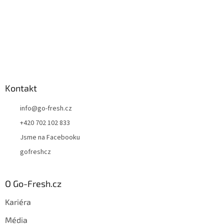
Kontakt
info
@
go-fresh.cz
+420 702 102 833
Jsme na Facebooku
gofreshcz
O Go-Fresh.cz
Kariéra
Média