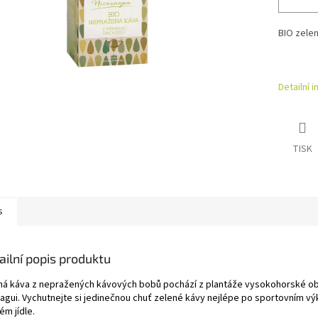
BIO zele
Detailní 
TISK
s
ailní popis produktu
ná káva z nepražených kávových bobů pochází z plantáže vysokohorské obl
ragui. Vychutnejte si jedinečnou chuť zelené kávy nejlépe po sportovním vý
ém jídle.