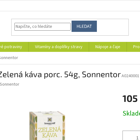
HLEDAT
vé potraviny
Vitamíny a doplňky stravy
Nápoje a čaje
Pro
 Sonnentor
Zelená káva porc. 54g, Sonnentor
A0240001
Sonnentor
105
Měrná
Skla
cena: