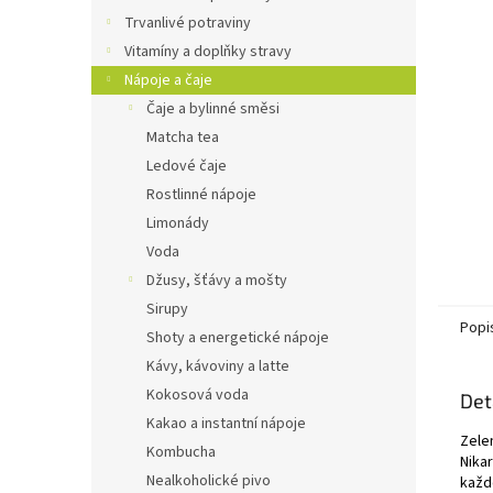
n
Trvanlivé potraviny
e
Vitamíny a doplňky stravy
l
Nápoje a čaje
Čaje a bylinné směsi
Matcha tea
Ledové čaje
Rostlinné nápoje
Limonády
Voda
Džusy, šťávy a mošty
Sirupy
Popi
Shoty a energetické nápoje
Kávy, kávoviny a latte
Kokosová voda
Det
Kakao a instantní nápoje
Zele
Kombucha
Nika
Nealkoholické pivo
každ