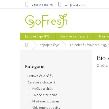
Přejít
+420 702 102 833
info@go-fresh.cz
na
obsah
Ledové čaje 🍹💦
Čerstvé a chlazené
Trvanli
Domů
Nápoje a čaje
Bio Zelená káva porc. 54g,
P
Bio 
o
Přeskočit
s
Značka:
Kategorie
kategorie
t
r
Ledové čaje 🍹💦
a
Čerstvé a chlazené
n
Pečivo a chléb
n
í
Ovoce a zelenina
p
Mražené potraviny
a
Chlazené potraviny