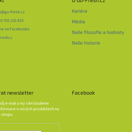
kt
O Go-Fresh.cz
Kariéra
o
@
go-fresh.cz
0 702 102 833
Média
me na Facebooku
Naše filozofie a hodnoty
freshcz
Naše historie
rat newsletter
Facebook
svůj e-mail a my vám budeme
informace o nových produktech na
-shopu.