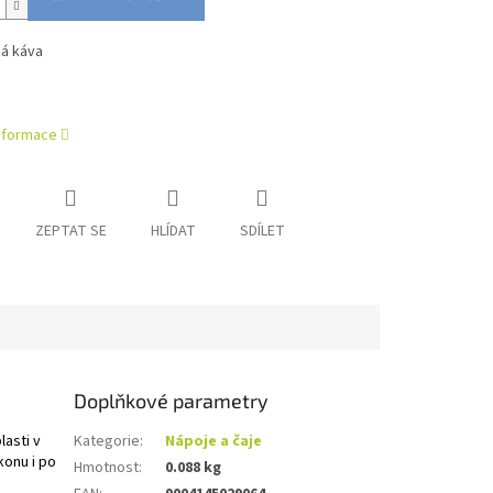
ná káva
informace
ZEPTAT SE
HLÍDAT
SDÍLET
Doplňkové parametry
asti v
Kategorie
:
Nápoje a čaje
konu i po
Hmotnost
:
0.088 kg