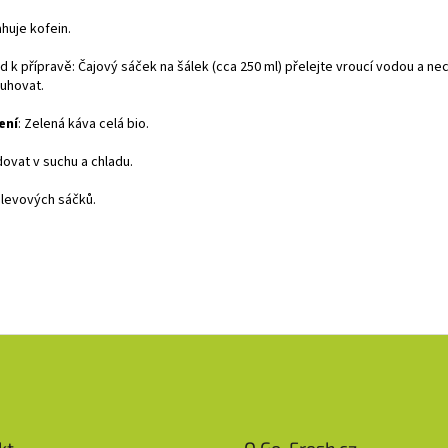
huje kofein.
d k přípravě:
Čajový sáček na šálek (cca 250 ml) přelejte vroucí vodou a ne
luhovat.
ení
:
Zelená káva celá bio.
dovat v suchu a chladu.
álevových sáčků.