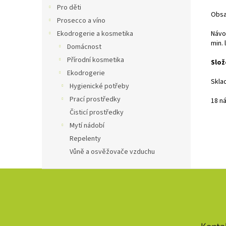
Pro děti
Obsa
Prosecco a víno
Ekodrogerie a kosmetika
Návo
min. 
Domácnost
Přírodní kosmetika
Slož
Ekodrogerie
Skla
Hygienické potřeby
Prací prostředky
18 n
Čisticí prostředky
Mytí nádobí
Repelenty
Vůně a osvěžovače vzduchu
Z
á
p
a
t