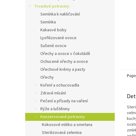
n
Trvanlivé potraviny
e
Semínka k nakličování
l
Semínka
Kakaové boby
Lyofilizované ovoce
Sušené ovoce
Ořechy a ovoce v čokoládě
Ochucené ořechy a ovoce
Ořechové krémy a pasty
Popi
Ořechy
Koření a ochucovadla
Zdravé mlsání
Det
Pečení a přísady na vaření
Steri
Rýže a luštěniny
velm
Konzervované potraviny
kuchy
svat
Kokosové mléko a smetana
zmínk
Sterilizovaná zelenina
opět 