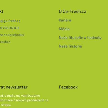
kt
O Go-Fresh.cz
Kariéra
o
@
go-fresh.cz
0 702 102 833
Média
me na Facebooku
Naše filozofie a hodnoty
freshcz
Naše historie
rat newsletter
Facebook
svůj e-mail a my vám budeme
informace o nových produktech na
-shopu.