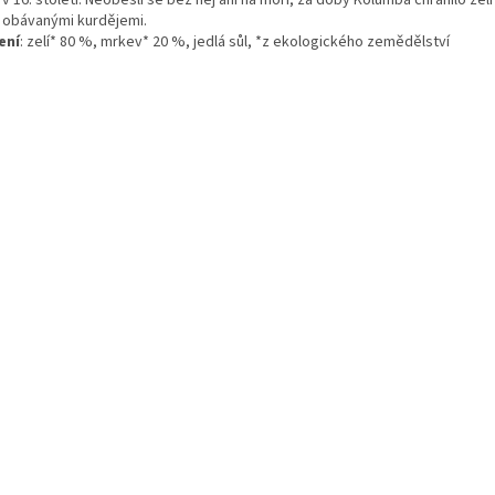
 obávanými kurdějemi.
ení
: zelí* 80 %, mrkev* 20 %, jedlá sůl, *z ekologického zemědělství