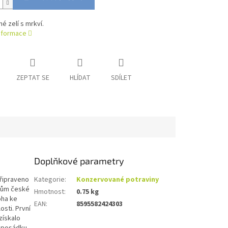
né zelí s mrkví.
informace
ZEPTAT SE
HLÍDAT
SDÍLET
Doplňkové parametry
připraveno
Kategorie
:
Konzervované potraviny
adům české
Hmotnost
:
0.75 kg
oha ke
EAN
:
8595582424303
sti. První
získalo
í posádku