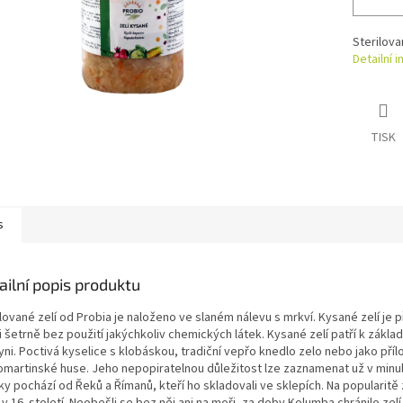
Sterilova
Detailní 
TISK
s
ailní popis produktu
lované zelí od Probia je naloženo ve slaném nálevu s mrkví. Kysané zelí je 
i šetrně bez použití jakýchkoliv chemických látek. Kysané zelí patří k zákl
ni. Poctivá kyselice s klobáskou, tradiční vepřo knedlo zelo nebo jako příl
omartinské huse. Jeho nepopiratelnou důležitost lze zaznamenat už v minulo
y pochází od Řeků a Římanů, kteří ho skladovali ve sklepích. Na popularitě 
v 16. století. Neobešli se bez něj ani na moři, za doby Kolumba chránilo zel