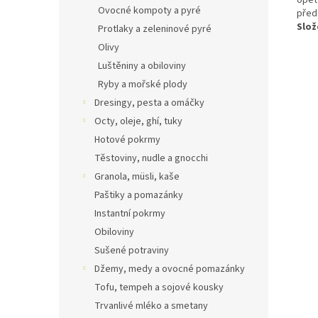
Ovocné kompoty a pyré
před
Slož
Protlaky a zeleninové pyré
Olivy
Luštěniny a obiloviny
Ryby a mořské plody
Dresingy, pesta a omáčky
Octy, oleje, ghí, tuky
Hotové pokrmy
Těstoviny, nudle a gnocchi
Granola, müsli, kaše
Paštiky a pomazánky
Instantní pokrmy
Obiloviny
Sušené potraviny
Džemy, medy a ovocné pomazánky
Tofu, tempeh a sojové kousky
Trvanlivé mléko a smetany