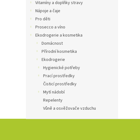
Vitamíny a doplňky stravy
Nápoje a čaje
Pro děti
Prosecco a víno
Ekodrogerie a kosmetika
Domácnost
Přírodní kosmetika
Ekodrogerie
Hygienické potřeby
Prací prostředky
Čisticí prostředky
Mytí nádobí
Repelenty
Vůně a osvěžovače vzduchu
Z
á
p