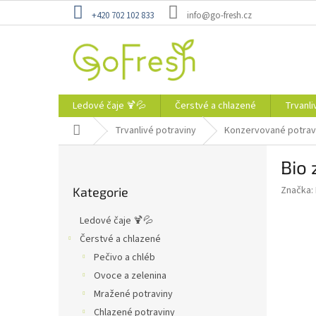
Přejít
+420 702 102 833
info@go-fresh.cz
na
obsah
Ledové čaje 🍹💦
Čerstvé a chlazené
Trvanli
Domů
Trvanlivé potraviny
Konzervované potrav
P
Bio 
o
Přeskočit
s
Značka:
Kategorie
kategorie
t
r
Ledové čaje 🍹💦
a
Čerstvé a chlazené
n
Pečivo a chléb
n
í
Ovoce a zelenina
p
Mražené potraviny
a
Chlazené potraviny