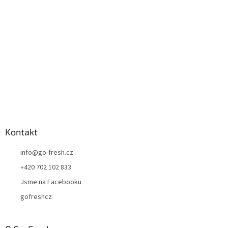
t
í
Kontakt
info
@
go-fresh.cz
+420 702 102 833
Jsme na Facebooku
gofreshcz