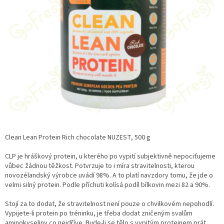
Clean Lean Protein Rich chocolate NUZEST, 500 g
CLP je hráškový protein, u kterého po vypití subjektivně nepociťujeme
vůbec žádnou těžkost. Potvrzuje to i míra stravitelnosti, kterou
novozélandský výrobce uvádí 98%. A to platí navzdory tomu, že jde o
velmi silný protein. Podle příchuti kolísá podíl bílkovin mezi 82 a 90%.
Stojí za to dodat, že stravitelnost není pouze o chvilkovém nepohodlí.
Vypijete-li protein po tréninku, je třeba dodat zničeným svalům
aminokyseliny co nejdříve. Bude-li se tělo s vypitým proteinem prát,