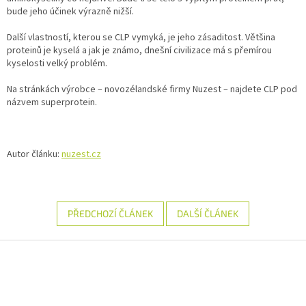
bude jeho účinek výrazně nižší.
Další vlastností, kterou se CLP vymyká, je jeho zásaditost. Většina
proteinů je kyselá a jak je známo, dnešní civilizace má s přemírou
kyselosti velký problém.
Na stránkách výrobce – novozélandské firmy Nuzest – najdete CLP pod
názvem superprotein.
Autor článku:
nuzest.cz
PŘEDCHOZÍ ČLÁNEK
DALŠÍ ČLÁNEK
Z
á
p
a