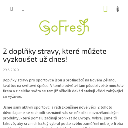
Přejít
NÁKUP
na
obsah
KOŠÍK
2 doplňky stravy, které můžete
vyzkoušet už dnes!
29.5.2020
Doplňky stravy pro sportovce jsou u protinožců na Novém Zélandu
kvalitou na světové špičce. V tomto odvětví tam působí velké množství
firem a z celého světa se tam již několik dekád stahují vědci zabývající
se výživou.
Jsme sami aktivní sportovci a rádi zkoušíme nové věci. Z tohoto
důvodu jsme se rozhodli seznámit vás se několika novozélandskými
produkty, které pomalu začínají pronikat do Evropy. Vybrali jsme tři
takové, aby si z nich každý vybral podle svého zaměření nebo je třeba