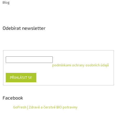
Blog
Odebírat newsletter
Vložte svůj e-mail a my vám budeme zasílat informace o nových
produktech na našem e-shopu.
E-mail
Vložením e-mailu souhlasíte s
podmínkami ochrany osobních údajů
PŘIHLÁSIT SE
Facebook
GoFresh | Zdravé a čerstvé BIO potraviny