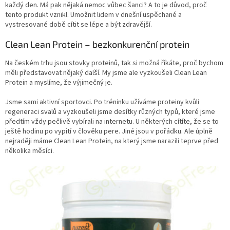
každý den. Má pak nějaká nemoc vůbec šanci? A to je důvod, proč
tento produkt vznikl. Umožnit lidem v dnešní uspěchané a
vystresované době cítit se lépe a být zdravější.
Clean Lean Protein – bezkonkurenční protein
Na českém trhu jsou stovky proteinů, tak si možná říkáte, proč bychom
měli představovat nějaký další. My jsme ale vyzkoušeli Clean Lean
Protein a myslíme, že výjimečný je.
Jsme sami aktivní sportovci. Po tréninku užíváme proteiny kvůli
regeneraci svalů a vyzkoušeli jsme desítky různých typů, které jsme
předtím vždy pečlivě vybírali na internetu. U některých cítíte, že se to
ještě hodinu po vypití v člověku pere. Jiné jsou v pořádku. Ale úplně
nejraději máme Clean Lean Protein, na který jsme narazili teprve před
několika měsíci.