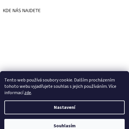
KDE NÁS NAJDETE
Tento web používá soubory cookie. Dalším procházením
tohoto webu vyjadřujete souhlas s jejich používáním. Více
informací
zde
.
Vytvořil Shoptet
Nastavení
Copyright 2026
GoFresh | Zdravé a čerstvé BIO potraviny
.
Souhlasím
Všechna práva vyhrazena.
Upravit nastavení cookies