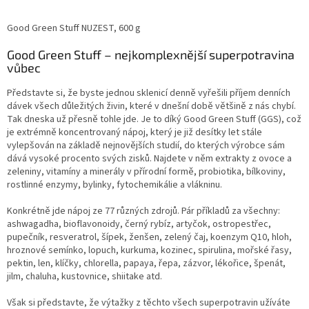
Good Green Stuff NUZEST, 600 g
Good Green Stuff – nejkomplexnější superpotravina
vůbec
Představte si, že byste jednou sklenicí denně vyřešili příjem denních
dávek všech důležitých živin, které v dnešní době většině z nás chybí.
Tak dneska už přesně tohle jde. Je to díký Good Green Stuff (GGS), což
je extrémně koncentrovaný nápoj, který je již desítky let stále
vylepšován na základě nejnovějších studií, do kterých výrobce sám
dává vysoké procento svých zisků. Najdete v něm extrakty z ovoce a
zeleniny, vitamíny a minerály v přírodní formě, probiotika, bílkoviny,
rostlinné enzymy, bylinky, fytochemikálie a vlákninu.
Konkrétně jde nápoj ze 77 různých zdrojů. Pár příkladů za všechny:
ashwagadha, bioflavonoidy, černý rybíz, artyčok, ostropestřec,
pupečník, resveratrol, šípek, ženšen, zelený čaj, koenzym Q10, hloh,
hroznové semínko, lopuch, kurkuma, kozinec, spirulina, mořské řasy,
pektin, len, klíčky, chlorella, papaya, řepa, zázvor, lékořice, špenát,
jilm, chaluha, kustovnice, shiitake atd.
Však si představte, že výtažky z těchto všech superpotravin užíváte