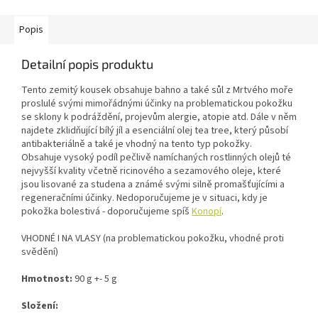
Popis
Detailní popis produktu
Tento zemitý kousek obsahuje bahno a také sůl z Mrtvého moře
proslulé svými mimořádnými účinky na problematickou pokožku
se sklony k podráždění, projevům alergie, atopie atd. Dále v něm
najdete zklidňující bílý jíl a esenciální olej tea tree, který působí
antibakteriálně a také je vhodný na tento typ pokožky.
Obsahuje vysoký podíl pečlivě namíchaných rostlinných olejů té
nejvyšší kvality včetně ricinového a sezamového oleje, které
jsou lisované za studena a známé svými silně promašťujícími a
regeneračními účinky. Nedoporučujeme je v situaci, kdy je
pokožka bolestivá - doporučujeme spíš
Konopí
.
VHODNÉ I NA VLASY (na problematickou pokožku, vhodné proti
svědění)
Hmotnost:
90 g +- 5 g
Složení: