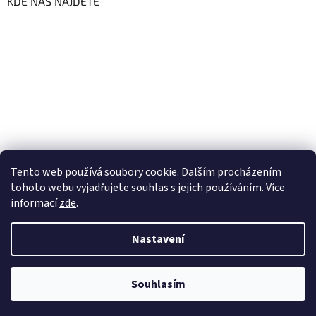
KDE NÁS NAJDETE
Tento web používá soubory cookie. Dalším procházením
tohoto webu vyjadřujete souhlas s jejich používáním. Více
informací
zde
.
Vytvořil Shoptet
Nastavení
Copyright 2026
GoFresh | Zdravé a čerstvé BIO potraviny
.
Souhlasím
Všechna práva vyhrazena.
Upravit nastavení cookies