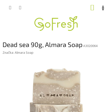
Přejít
NÁKUP
na
obsah
KOŠÍK
Dead sea 90g, Almara Soap
A3020064
Značka:
Almara Soap