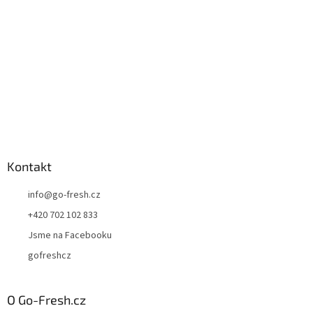
í
Kontakt
info
@
go-fresh.cz
+420 702 102 833
Jsme na Facebooku
gofreshcz
O Go-Fresh.cz