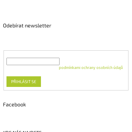
Odebírat newsletter
Vložte svůj e-mail a my vám budeme zasílat informace o nových
produktech na našem e-shopu.
E-mail
Vložením e-mailu souhlasíte s
podmínkami ochrany osobních údajů
PŘIHLÁSIT SE
Facebook