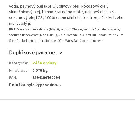
voda, palmový olej (RSPO), olivový olej, kokosový olej,
slunečnicový olej, bahno z Mrtvého moře, ricinový olej LZS,
sezamový olej LZS, 100% esenciální olej tea tree, sůl z Mrtvého
moře, bílý jíl
INCI: Aqua, Sodium Palmate (RSPO), Sodium Olivate, Sodium Cocoate, Glycerin,
Sodium Sunflowerate, Maris Limus, Ricinus communis Seed Oil, Sesamum indicum
Seed Oil, Melaleuca alternifolia Leaf Oil, Maris Sal, Kaolin, Limonene
Doplňkové parametry
Kategorie
:
Péče o vlasy
Hmotnost
:
0.076 kg
EAN
:
8594190760094
Položka byla vyprodána…
Z
á
p
a
t