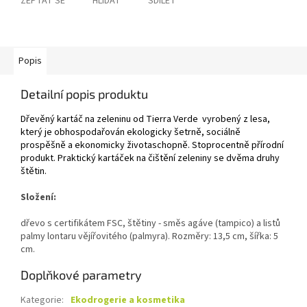
ZEPTAT SE
HLÍDAT
SDÍLET
Popis
Detailní popis produktu
Dřevěný kartáč na zeleninu od Tierra Verde vyrobený z lesa,
který je obhospodařován ekologicky šetrně, sociálně
prospěšně a ekonomicky životaschopně. Stoprocentně přírodní
produkt. Praktický kartáček na čištění zeleniny se dvěma druhy
štětin.
Složení:
dřevo s certifikátem FSC, štětiny - směs agáve (tampico) a listů
palmy lontaru vějířovitého (palmyra). Rozměry: 13,5 cm, šířka: 5
cm.
Doplňkové parametry
Kategorie
:
Ekodrogerie a kosmetika