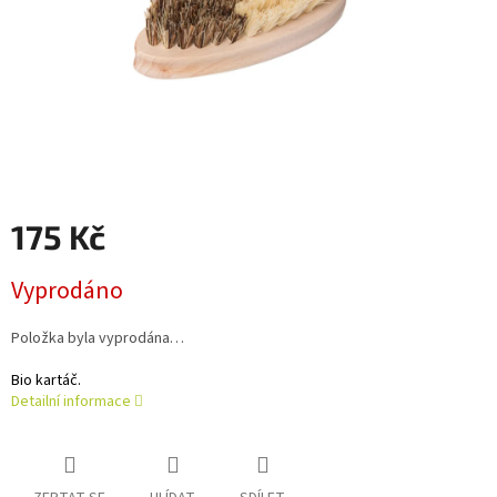
175 Kč
Měrná
Vyprodáno
cena:
Položka byla vyprodána…
Bio kartáč.
Detailní informace