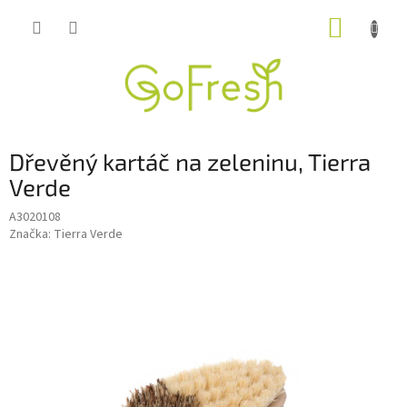
Přejít
NÁKUP
na
obsah
KOŠÍK
Dřevěný kartáč na zeleninu, Tierra
Verde
A3020108
Značka:
Tierra Verde