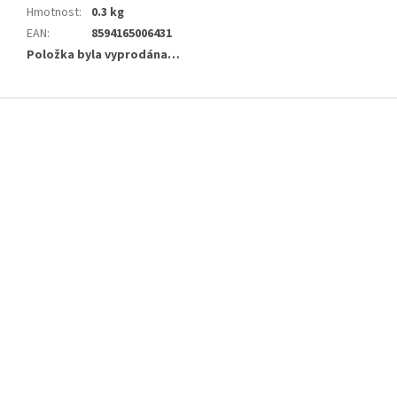
Hmotnost
:
0.3 kg
EAN
:
8594165006431
Položka byla vyprodána…
Z
á
p
a
t
í