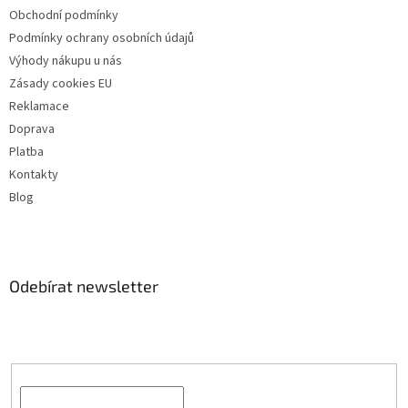
Obchodní podmínky
Podmínky ochrany osobních údajů
Výhody nákupu u nás
Zásady cookies EU
Reklamace
Doprava
Platba
Kontakty
Blog
Odebírat newsletter
Vložte svůj e-mail a my vám budeme zasílat informace o nových
produktech na našem e-shopu.
E-mail