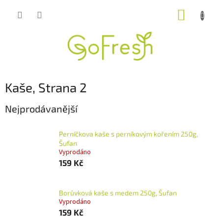
Přejít
NÁKUP
na
obsah
KOŠÍK
Kaše
, Strana 2
Nejprodávanější
Perníčkova kaše s perníkovým kořením 250g,
Šufan
Vyprodáno
159 Kč
Borůvková kaše s medem 250g, Šufan
Vyprodáno
159 Kč