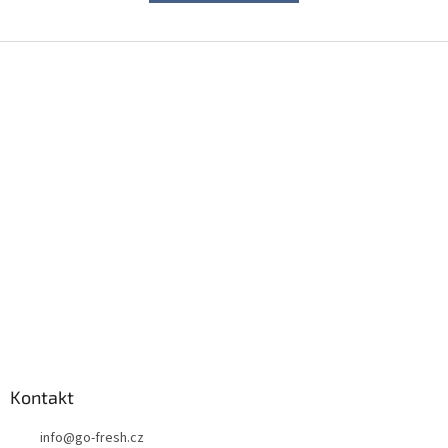
Z
á
p
a
t
í
Kontakt
info
@
go-fresh.cz