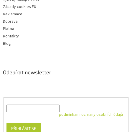
Zásady cookies EU
Reklamace
Doprava
Platba
Kontakty
Blog
Odebírat newsletter
Vložte svůj e-mail a my vám budeme zasílat informace o nových
produktech na našem e-shopu.
E-mail
Vložením e-mailu souhlasíte s
podmínkami ochrany osobních údajů
PŘIHLÁSIT SE