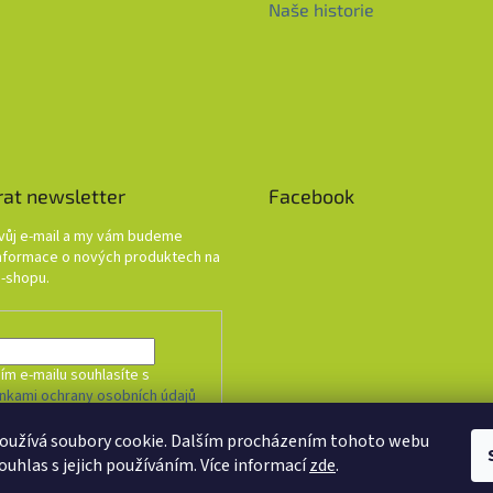
Naše historie
rat newsletter
Facebook
svůj e-mail a my vám budeme
informace o nových produktech na
-shopu.
ím e-mailu souhlasíte s
nkami ochrany osobních údajů
oužívá soubory cookie. Dalším procházením tohoto webu
HLÁSIT SE
ouhlas s jejich používáním. Více informací
zde
.