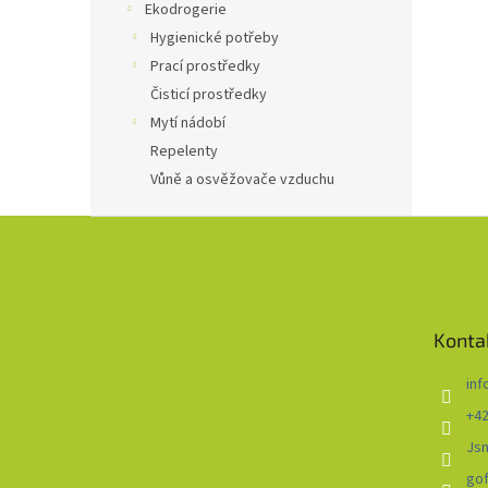
Ekodrogerie
Hygienické potřeby
Prací prostředky
Čisticí prostředky
Mytí nádobí
Repelenty
Vůně a osvěžovače vzduchu
Z
á
p
a
t
Konta
í
inf
+42
Js
go