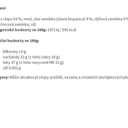
ení:
s chips 54 %, med, chia semínka (slavia hispanica) 9 %, dýňová semínka 9 
ečnicová semínka, sůl
getické hodnoty ve 100g:
2472 kj / 591 kcal
iční hodnoty ve 100g:
bílkoviny 10 g
sacharidy 32 g (z toho cukry 18 g)
tuky 47 g (z toho nasycené MK 32 g)
sůl 0,002 g
geny:
Může obsahovat stopy arašídů, sezamu a ostatních skořápkových pl