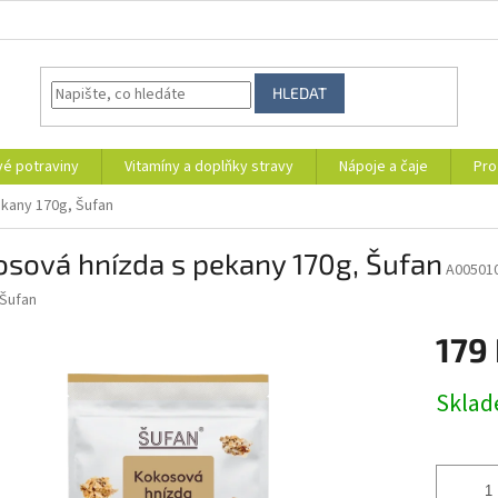
HLEDAT
vé potraviny
Vitamíny a doplňky stravy
Nápoje a čaje
Pro
kany 170g, Šufan
sová hnízda s pekany 170g, Šufan
A00501
Šufan
179
Měrná
Skla
cena: