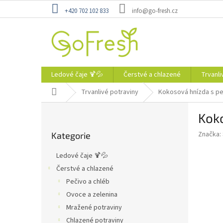
Přejít
+420 702 102 833
info@go-fresh.cz
na
obsah
Ledové čaje 🍹💦
Čerstvé a chlazené
Trvanli
Domů
Trvanlivé potraviny
Kokosová hnízda s pe
P
Koko
o
Přeskočit
s
Značka:
Kategorie
kategorie
t
r
Ledové čaje 🍹💦
a
Čerstvé a chlazené
n
Pečivo a chléb
n
í
Ovoce a zelenina
p
Mražené potraviny
a
Chlazené potraviny