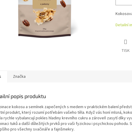
Kokosová
Detailní 
TISK
s
Značka
ailní popis produktu
inace kokosu a semínek zapečených s medem v praktickém balení předst
átní produkt, který rozumí potřebám vašeho těla. Když vás honí mlsná, kok
da rychle vybalancují pokles hladiny krevního cukru a zároveň zasytí díky v
inaci tuků a další důležitých prvků pro vaši fyzickou i psychickou pohodu.
epšího pro všechny svačináře a fajnšmekry.