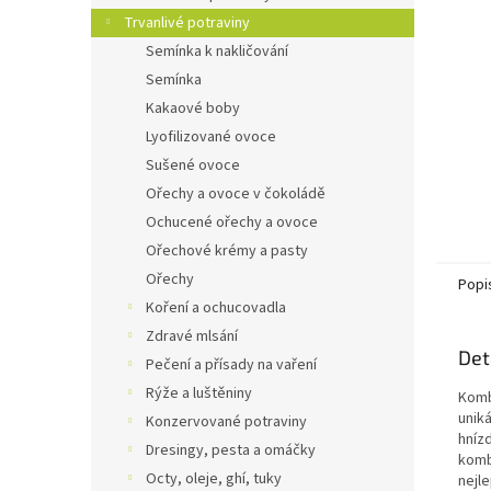
n
Trvanlivé potraviny
e
Semínka k nakličování
l
Semínka
Kakaové boby
Lyofilizované ovoce
Sušené ovoce
Ořechy a ovoce v čokoládě
Ochucené ořechy a ovoce
Ořechové krémy a pasty
Ořechy
Popi
Koření a ochucovadla
Zdravé mlsání
Det
Pečení a přísady na vaření
Rýže a luštěniny
Komb
unik
Konzervované potraviny
hníz
Dresingy, pesta a omáčky
komb
Octy, oleje, ghí, tuky
nejl