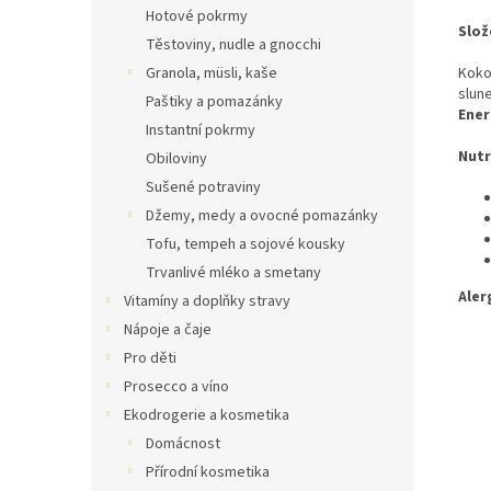
Hotové pokrmy
Slož
Těstoviny, nudle a gnocchi
Granola, müsli, kaše
Koko
slun
Paštiky a pomazánky
Ener
Instantní pokrmy
Nutr
Obiloviny
Sušené potraviny
Džemy, medy a ovocné pomazánky
Tofu, tempeh a sojové kousky
Trvanlivé mléko a smetany
Aler
Vitamíny a doplňky stravy
Nápoje a čaje
Pro děti
Prosecco a víno
Ekodrogerie a kosmetika
Domácnost
Přírodní kosmetika