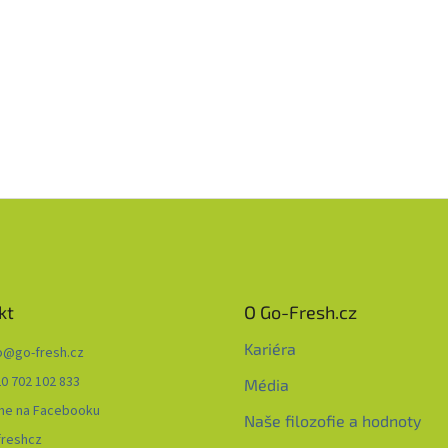
kt
O Go-Fresh.cz
Kariéra
o
@
go-fresh.cz
0 702 102 833
Média
me na Facebooku
Naše filozofie a hodnoty
freshcz