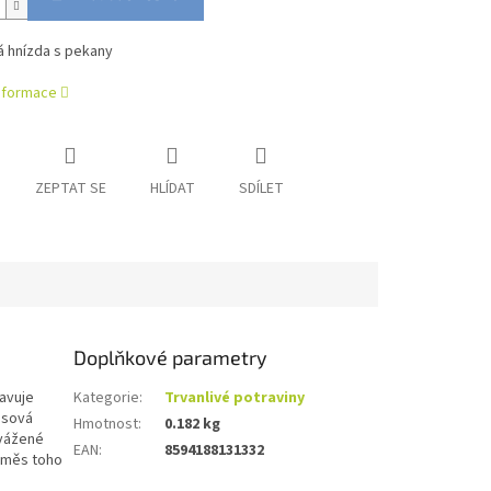
 hnízda s pekany
informace
ZEPTAT SE
HLÍDAT
SDÍLET
Doplňkové parametry
avuje
Kategorie
:
Trvanlivé potraviny
osová
Hmotnost
:
0.182 kg
yvážené
EAN
:
8594188131332
 Směs toho