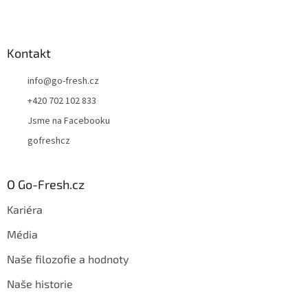
Kontakt
info
@
go-fresh.cz
+420 702 102 833
Jsme na Facebooku
gofreshcz
O Go-Fresh.cz
Kariéra
Média
Naše filozofie a hodnoty
Naše historie