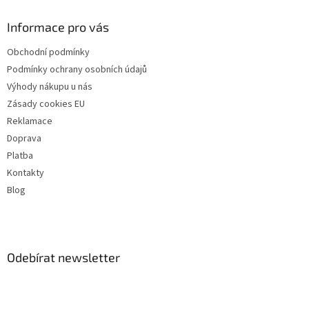
Informace pro vás
Obchodní podmínky
Podmínky ochrany osobních údajů
Výhody nákupu u nás
Zásady cookies EU
Reklamace
Doprava
Platba
Kontakty
Blog
Odebírat newsletter
Vložte svůj e-mail a my vám budeme zasílat informace o nových
produktech na našem e-shopu.