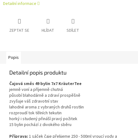
Detailní informace
ZEPTAT SE
HLÍDAT
SDÍLET
Popis
Detailní popis produktu
Čajová směs 49 bylin 7x7 KräuterTee
jemně voní a příjemně chutná
působí blahodárně a zdraví prospěšně
zvyšuje váš zdravotní stav
lahodné aroma z vybraných druhů rostlin
rozproudí tok tělních tekutin
horký i studený přináší pravý požitek
15 bylin pochází z divokého sběru
Příprava:
1 sáček čaje přelijeme 250 - 500ml vroucí vody a