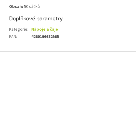
Obsah:
50 sáčků
Doplňkové parametry
Kategorie
:
Nápoje a čaje
EAN
:
4260196682565
Z
á
p
a
t
í