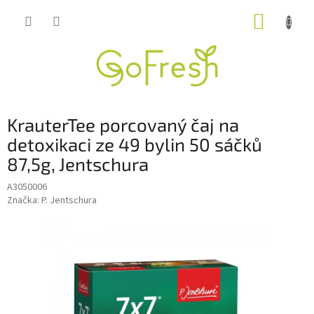
Přejít
NÁKUP
na
obsah
KOŠÍK
KrauterTee porcovaný čaj na
detoxikaci ze 49 bylin 50 sáčků
87,5g, Jentschura
A3050006
Značka:
P. Jentschura