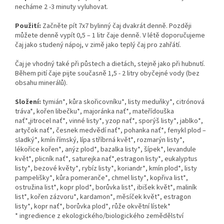
necháme 2 -3 minuty vyluhovat.
Použití:
Začněte pít 7x7 bylinný čaj dvakrát denně. Později
můžete denně vypít 0,5 – 1 litr čaje denně. V létě doporučujeme
čaj jako studený nápoj, v zimě jako teplý čaj pro zahřátí.
Čaj je vhodný také při půstech a dietách, stejně jako při hubnutí.
Během pití čaje pijte současně 1,5 - 2 litry obyčejné vody (bez
obsahu minerálů).
Složení:
tymián*, kůra skořicovníku*, listy meduňky*, citrónová
tráva*, kořen libečku*, majoránka nať*, mateřídouška
nať*,jitrocel nať*, vinné listy*, yzop nať*, sporýš listy*, jablko*,
artyčok nať*, česnek medvědí nať*, pohanka nať*, fenykl plod –
sladký*, kmín římský, lípa stříbrná květ*, rozmarýn listy*,
lékořice kořen*, anýz plod*, bazalka listy*, šípek*, levandule
květ*, plicník nať*, saturejka nať*,estragon listy*, eukalyptus
listy*, bezové květy*, rybíz listy*, koriandr*, kmín plod*, listy
pampelišky*, kůra pomeranče*, chmel listy*, kopřiva list*,
ostružina list*, kopr plod*, borůvka list*, ibišek květ*, maliník
list*, kořen zázvoru*, kardamon*, měsíček květ*, estragon
listy*, kopr nať*, borůvka plod*, růže okvětní lístek*
* ingredience z ekologického/biologického zemědělství