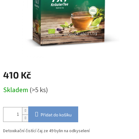
410 Kč
Měrná
Skladem
(>5 ks)
cena:
Přidat do košíku
Detoxikační čistící čaj ze 49 bylin na odkyselení