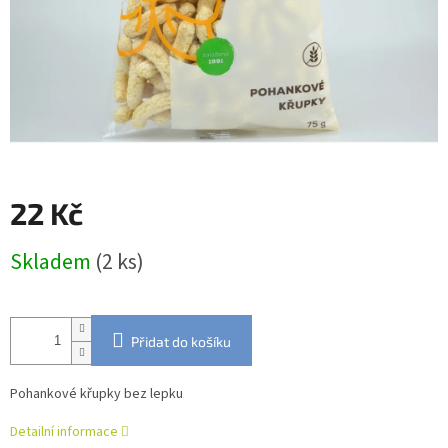
22 Kč
Měrná
Skladem
(2 ks)
cena:
Přidat do košíku
Pohankové křupky bez lepku
Detailní informace