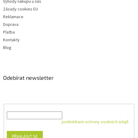
Výhody nákupu u nás
Zásady cookies EU
Reklamace
Doprava
Platba
Kontakty
Blog
Odebírat newsletter
Vložte svůj e-mail a my vám budeme zasílat informace o nových
produktech na našem e-shopu.
E-mail
Vložením e-mailu souhlasíte s
podmínkami ochrany osobních údajů
PŘIHLÁSIT SE