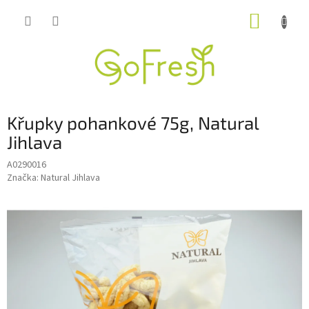
Přejít
NÁKUP
na
obsah
KOŠÍK
Křupky pohankové 75g, Natural
Jihlava
A0290016
Značka:
Natural Jihlava