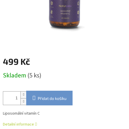
499 Kč
Měrná
Skladem
(5 ks)
cena:
Přidat do košíku
Liposomální vitamín C
Detailní informace