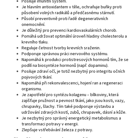
Posiluje imunitní systém.
Je hlavním antioxidantem v těle, ochraňuje buňky proti
působení volných radikálů a předčasnému stárnutí.
Působí preventivně proti řadě degenerativních
onemocnění.
Je důležitý pro prevenci kardiovaskulárních chorob.
Pomáhá udržovat optimální úroveň hladiny cholesterolu a
krevního tlaku.
Reguluje četnost tvorby krevních sraženin.
Podporuje správnou práci nervového systému.
Napomáhá k produkci protistresových hormonů tím, že se
podílí na biosyntéze hormonů (např. dopaminu).
Posiluje zdraví očí, je totiž nezbytný pro integritu očních
pojivových tkání.
Napomáhá při rekonvalescenci, hojení ran a regeneraci
organismu.
Je zapotřebí pro syntézu kolagenu – bílkoviny, která
zajišťuje pružnost a pevnost tkání, jako jsou kosti, vazy,
chrupavky, šlachy. Tím také podporuje výstavbu a
udržování zdravých kostí, zubů, chrupavek, dásní a kůže.
Je nezbytný pro správný energetický metabolismus a
transformaci potravy v energii.
Zlepšuje vstřebávání železa z potravy.