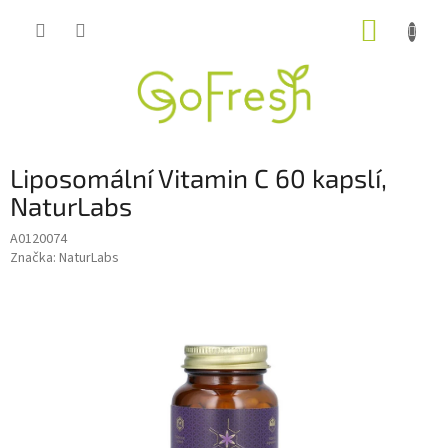
Přejít
NÁKUP
na
obsah
KOŠÍK
Liposomální Vitamin C 60 kapslí,
NaturLabs
A0120074
Značka:
NaturLabs