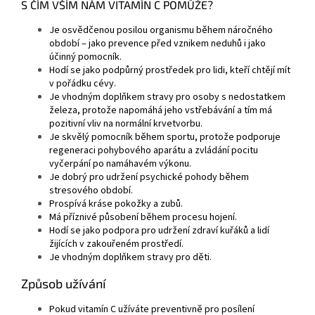
S ČÍM VŠÍM NÁM VITAMÍN C POMŮŽE?
Je osvědčenou posilou organismu během náročného
období – jako prevence před vznikem neduhů i jako
účinný pomocník.
Hodí se jako podpůrný prostředek pro lidi, kteří chtějí mít
v pořádku cévy.
Je vhodným doplňkem stravy pro osoby s nedostatkem
železa, protože napomáhá jeho vstřebávání a tím má
pozitivní vliv na normální krvetvorbu.
Je skvělý pomocník během sportu, protože podporuje
regeneraci pohybového aparátu a zvládání pocitu
vyčerpání po namáhavém výkonu.
Je dobrý pro udržení psychické pohody během
stresového období.
Prospívá kráse pokožky a zubů.
Má příznivé působení během procesu hojení.
Hodí se jako podpora pro udržení zdraví kuřáků a lidí
žijících v zakouřeném prostředí.
Je vhodným doplňkem stravy pro děti.
Způsob užívání
Pokud vitamín C užíváte preventivně pro posílení