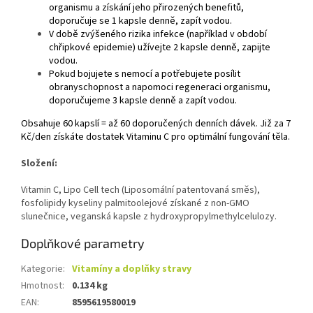
organismu a získání jeho přirozených benefitů,
doporučuje se 1 kapsle denně, zapít vodou.
V době zvýšeného rizika infekce (například v období
chřipkové epidemie) užívejte 2 kapsle denně, zapijte
vodou.
Pokud bojujete s nemocí a potřebujete posílit
obranyschopnost a napomoci regeneraci organismu,
doporučujeme 3 kapsle denně a zapít vodou.
Obsahuje 60 kapslí = až 60 doporučených denních dávek. Již za 7
Kč/den získáte dostatek Vitaminu C pro optimální fungování těla.
Složení:
Vitamin C, Lipo Cell tech (Liposomální patentovaná směs),
fosfolipidy kyseliny palmitoolejové získané z non-GMO
slunečnice, veganská kapsle z hydroxypropylmethylcelulozy.
Doplňkové parametry
Kategorie
:
Vitamíny a doplňky stravy
Hmotnost
:
0.134 kg
EAN
:
8595619580019