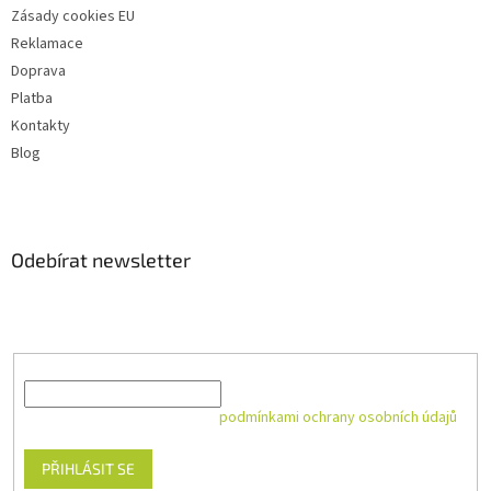
Zásady cookies EU
Reklamace
Doprava
Platba
Kontakty
Blog
Odebírat newsletter
Vložte svůj e-mail a my vám budeme zasílat informace o nových
produktech na našem e-shopu.
E-mail
Vložením e-mailu souhlasíte s
podmínkami ochrany osobních údajů
PŘIHLÁSIT SE