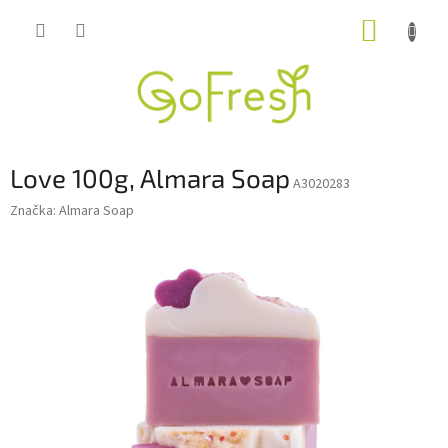
Přejít
NÁKUP
na
obsah
KOŠÍK
Love 100g, Almara Soap
A3020283
Značka:
Almara Soap