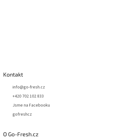
í
Kontakt
info
@
go-fresh.cz
+420 702 102 833
Jsme na Facebooku
gofreshcz
O Go-Fresh.cz