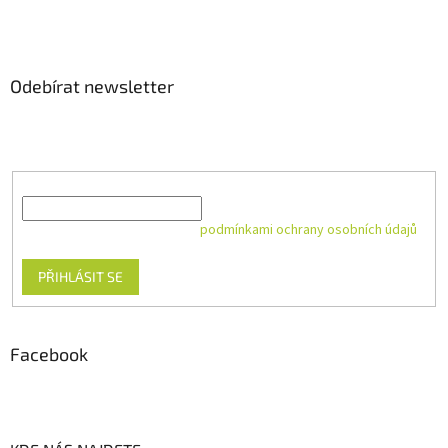
Odebírat newsletter
Vložte svůj e-mail a my vám budeme zasílat informace o nových
produktech na našem e-shopu.
E-mail
Vložením e-mailu souhlasíte s
podmínkami ochrany osobních údajů
PŘIHLÁSIT SE
Facebook