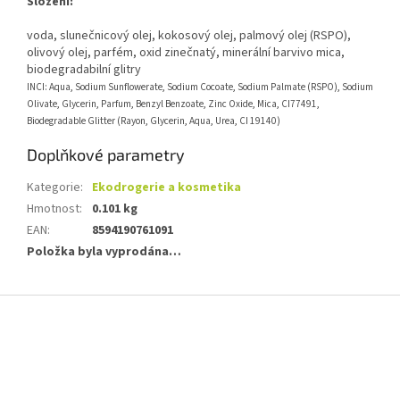
Složení:
voda, slunečnicový olej, kokosový olej, palmový olej (RSPO),
olivový olej, parfém, oxid zinečnatý, minerální barvivo mica,
biodegradabilní glitry
INCI: Aqua, Sodium Sunflowerate, Sodium Cocoate, Sodium Palmate (RSPO), Sodium
Olivate, Glycerin, Parfum, Benzyl Benzoate, Zinc Oxide, Mica, CI77491,
Biodegradable Glitter (Rayon, Glycerin, Aqua, Urea, CI 19140)
Doplňkové parametry
Kategorie
:
Ekodrogerie a kosmetika
Hmotnost
:
0.101 kg
EAN
:
8594190761091
Položka byla vyprodána…
Z
á
p
a
t