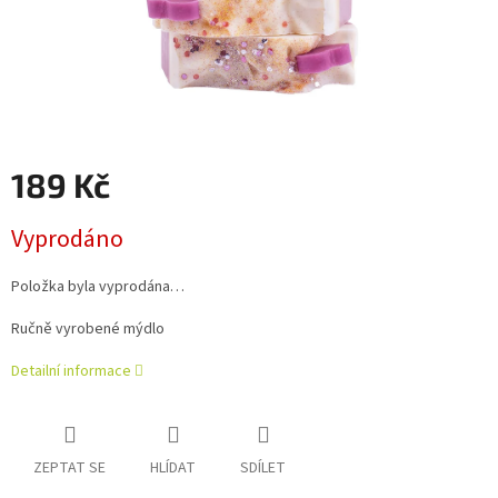
189 Kč
Měrná
Vyprodáno
cena:
Položka byla vyprodána…
Ručně vyrobené mýdlo
Detailní informace
ZEPTAT SE
HLÍDAT
SDÍLET