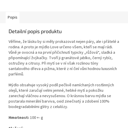
Popis
Detailní popis produktu
Věříme, že lásku by si měly prokazovat nejen páry, ale i přátelé a
rodina. A proto je mýdlo Love určeno všem, kteří se mají rádi.
Vůně je ovocná a na první přičichnutí typicky „růžová“, sladká a
připomínající žvýkačky. Tvoří ji granátové jablko, černý rybíz,
ostružiny a citrusy. Při mytí se v ní však rozlinou tóny
santalového dřeva a pižma, které z ní činí vůni hodnou luxusních
parfémů.
Mýdlo obsahuje vysoký podíl pečlivě namíchaných rostlinných
olejů, které zaručují velmi jemné, hebké mytí a pokožku
zanechají vláčnou a nevysušenou. O krásnou barvu mýdla se
postarala minerální barviva, oxid zinečnatý a zdobení 100%
biodegradabilními glitry z celulózy.
Hmotnost:
100 +- g