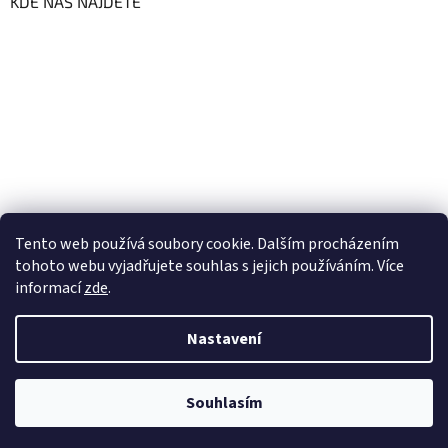
KDE NÁS NAJDETE
Tento web používá soubory cookie. Dalším procházením
tohoto webu vyjadřujete souhlas s jejich používáním. Více
informací
zde
.
Vytvořil Shoptet
Nastavení
Copyright 2026
GoFresh | Zdravé a čerstvé BIO potraviny
.
Souhlasím
Všechna práva vyhrazena.
Upravit nastavení cookies