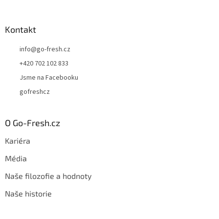
Kontakt
info
@
go-fresh.cz
+420 702 102 833
Jsme na Facebooku
gofreshcz
O Go-Fresh.cz
Kariéra
Média
Naše filozofie a hodnoty
Naše historie