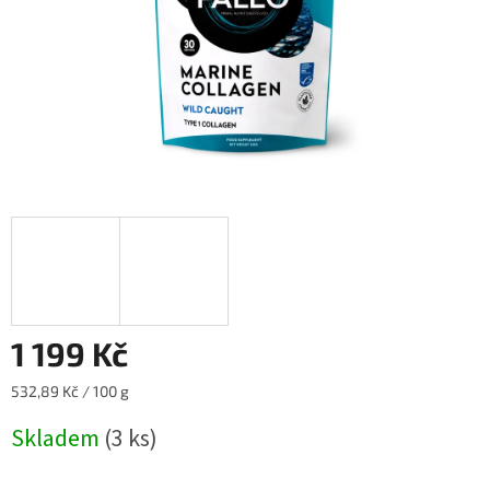
1 199 Kč
Měrná
532,89 Kč / 100 g
cena:
Skladem
(3 ks)