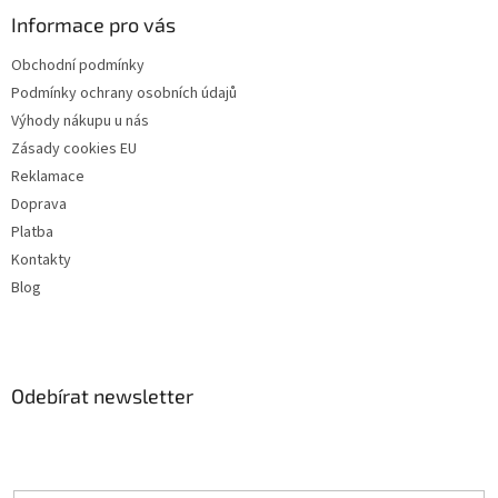
Informace pro vás
Obchodní podmínky
Podmínky ochrany osobních údajů
Výhody nákupu u nás
Zásady cookies EU
Reklamace
Doprava
Platba
Kontakty
Blog
Odebírat newsletter
Vložte svůj e-mail a my vám budeme zasílat informace o nových
produktech na našem e-shopu.