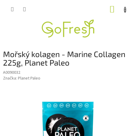
Přejít
NÁKUP
na
obsah
KOŠÍK
Mořský kolagen - Marine Collagen
225g, Planet Paleo
A0090032
Značka:
Planet Paleo