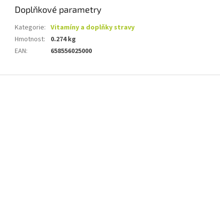
Doplňkové parametry
Kategorie
:
Vitamíny a doplňky stravy
Hmotnost
:
0.274 kg
EAN
:
658556025000
Z
á
p
a
t
í