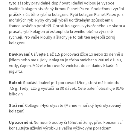
tyto zásoby pravidelně doplňovat. Ideální volbou je vysoce
kvalitní kolagen stvořený firmou Planet Paleo. Společnost vyrábí
prášek z čistého rybího kolagenu. Rybí kolagen Planet Paleo je z
mořských ryb. Ryby chytají rybáři udržitelným způsobem u
francouzského pobřeží. Oproti kolagenu vytvořeného ze skotu a
prasat, rybí kolagen přestoupí do krevního oběhu výrazně
rychleji. Pro vaše klouby a šlachy je to tak ten nejlepší zdroj
kolagenu.
Dávkování
: Užívejte 1 až 1,5 porcovací lžíce 1x nebo 2x denně s
jídlem nebo mezi jídly. Kolagen je třeba smíchat s 200 ml džusu,
vody, čajem. Můžete ho rovněž vmíchat do snídaňové kaše či
jogurtu.
Balení
: Součástí balení je 1 porcovací lžíce, která má hodnotu
7.5 g. Tedy, 225 g vystačí na 30 dávek. Celé balení obsahuje 91%
bílkovin.
Složení
: Collagen Hydrolysate (Marine - mořský hydrolyzovaný
kolagen)
Upozornění
: Nemocné osoby či těhotné ženy, před konzumací
konzultujte užívání výrobku s vaším výživovým poradcem.