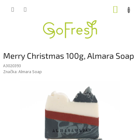
Přejít
NÁKUP
na
obsah
KOŠÍK
Merry Christmas 100g, Almara Soap
A3020393
Značka:
Almara Soap