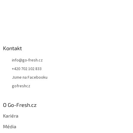
Kontakt
info
@
go-fresh.cz
+420 702 102 833
Jsme na Facebooku
gofreshcz
O Go-Fresh.cz
Kariéra
Média