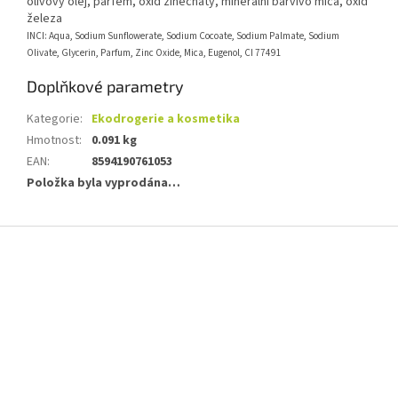
olivový olej, parfém, oxid zinečnatý, minerální barvivo mica, oxid
železa
INCI: Aqua, Sodium Sunflowerate, Sodium Cocoate, Sodium Palmate, Sodium
Olivate, Glycerin, Parfum, Zinc Oxide, Mica, Eugenol, CI 77491
Doplňkové parametry
Kategorie
:
Ekodrogerie a kosmetika
Hmotnost
:
0.091 kg
EAN
:
8594190761053
Položka byla vyprodána…
Z
á
p
a
t
í