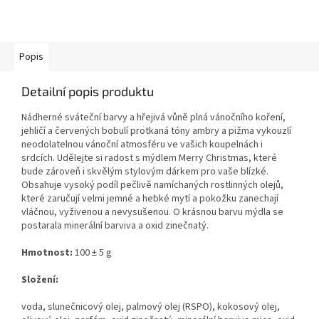
Popis
Detailní popis produktu
Nádherné sváteční barvy a hřejivá vůně plná vánočního koření,
jehličí a červených bobulí protkaná tóny ambry a pižma vykouzlí
neodolatelnou vánoční atmosféru ve vašich koupelnách i
srdcích. Udělejte si radost s mýdlem Merry Christmas, které
bude zároveň i skvělým stylovým dárkem pro vaše blízké.
Obsahuje vysoký podíl pečlivě namíchaných rostlinných olejů,
které zaručují velmi jemné a hebké mytí a pokožku zanechají
vláčnou, vyživenou a nevysušenou. O krásnou barvu mýdla se
postarala minerální barviva a oxid zinečnatý.
Hmotnost:
100 ± 5 g
Složení:
voda, slunečnicový olej, palmový olej (RSPO), kokosový olej,