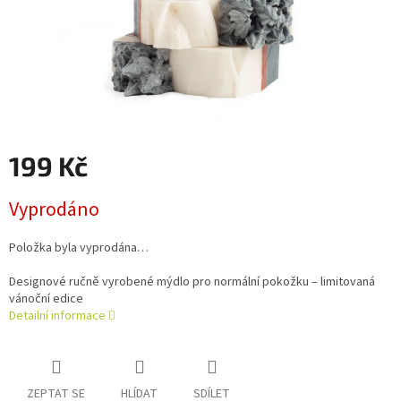
199 Kč
Měrná
Vyprodáno
cena:
Položka byla vyprodána…
Designové ručně vyrobené mýdlo pro normální pokožku – limitovaná
vánoční edice
Detailní informace
ZEPTAT SE
HLÍDAT
SDÍLET