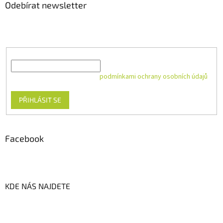
Odebírat newsletter
Vložte svůj e-mail a my vám budeme zasílat informace o nových
produktech na našem e-shopu.
E-mail
Vložením e-mailu souhlasíte s
podmínkami ochrany osobních údajů
PŘIHLÁSIT SE
Facebook
KDE NÁS NAJDETE