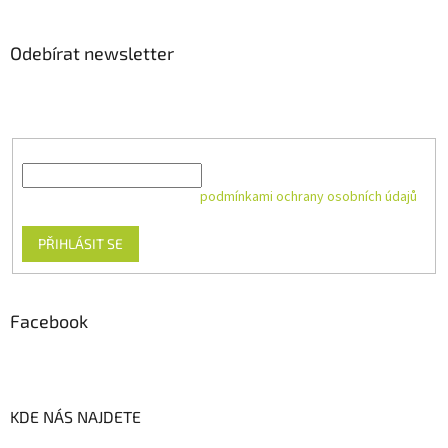
Odebírat newsletter
Vložte svůj e-mail a my vám budeme zasílat informace o nových
produktech na našem e-shopu.
E-mail
Vložením e-mailu souhlasíte s
podmínkami ochrany osobních údajů
PŘIHLÁSIT SE
Facebook
KDE NÁS NAJDETE