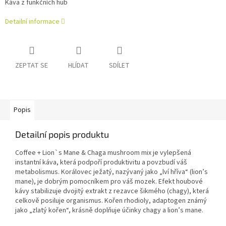
Káva z funkčních hub
Detailní informace
ZEPTAT SE
HLÍDAT
SDÍLET
Popis
Detailní popis produktu
Coffee + Lion`s Mane & Chaga mushroom mix je vylepšená
instantní káva, která podpoří produktivitu a povzbudí váš
metabolismus. Korálovec ježatý, nazývaný jako „lví hříva“ (lion’s
mane), je dobrým pomocníkem pro váš mozek. Efekt houbové
kávy stabilizuje dvojitý extrakt z rezavce šikmého (chagy), která
celkově posiluje organismus. Kořen rhodioly, adaptogen známý
jako „zlatý kořen“, krásně doplňuje účinky chagy a lion’s mane.