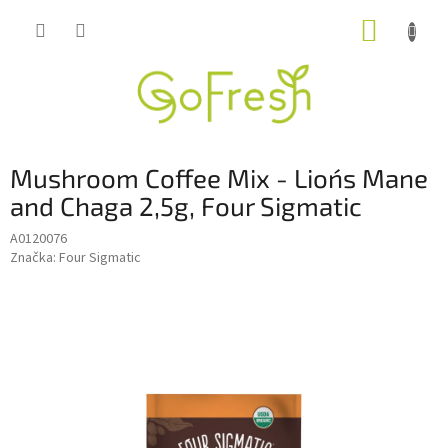
Přejít
NÁKUP
na
obsah
KOŠÍK
Mushroom Coffee Mix - Lion´s Mane
and Chaga 2,5g, Four Sigmatic
A0120076
Značka:
Four Sigmatic