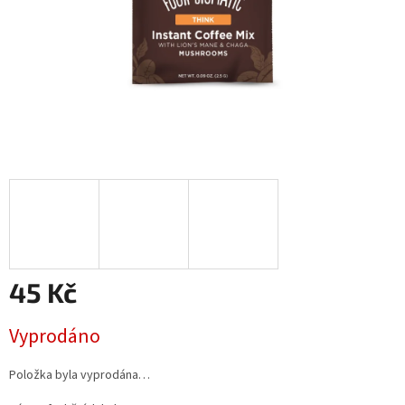
45 Kč
Měrná
Vyprodáno
cena:
Položka byla vyprodána…