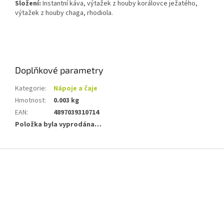
Složení:
Instantní káva, výtažek z houby korálovce ježatého,
výtažek z houby chaga, rhodiola.
Doplňkové parametry
Kategorie
:
Nápoje a čaje
Hmotnost
:
0.003 kg
EAN
:
4897039310714
Položka byla vyprodána…
Z
á
p
a
t
í