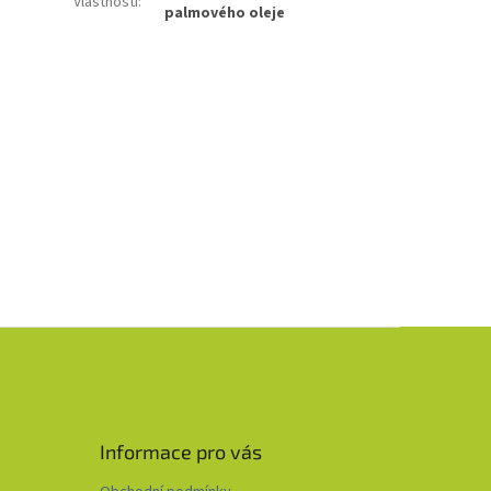
Vlastnosti
:
palmového oleje
Informace pro vás