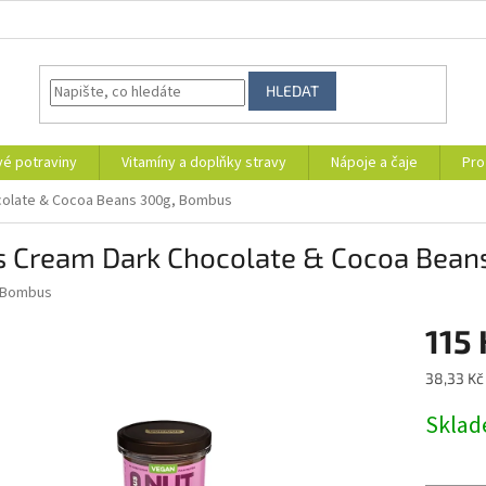
HLEDAT
vé potraviny
Vitamíny a doplňky stravy
Nápoje a čaje
Pro
colate & Cocoa Beans 300g, Bombus
s Cream Dark Chocolate & Cocoa Bean
Bombus
115 
Měrná
38,33 Kč 
cena:
Skla