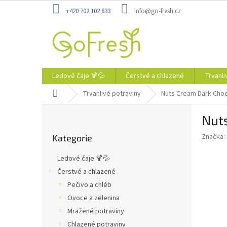
Přejít
+420 702 102 833
info@go-fresh.cz
na
obsah
Ledové čaje 🍹💦
Čerstvé a chlazené
Trvanli
Domů
Trvanlivé potraviny
Nuts Cream Dark Cho
P
Nut
o
Přeskočit
s
Značka:
Kategorie
kategorie
t
r
Ledové čaje 🍹💦
a
Čerstvé a chlazené
n
Pečivo a chléb
n
í
Ovoce a zelenina
p
Mražené potraviny
a
Chlazené potraviny