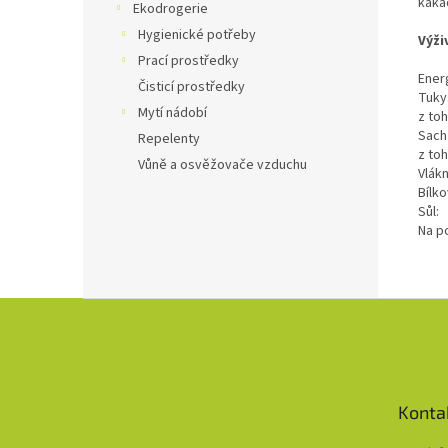
kaka
Ekodrogerie
Hygienické potřeby
Výži
Prací prostředky
Ener
Čisticí prostředky
Tuky
Mytí nádobí
z to
Sach
Repelenty
z toh
Vůně a osvěžovače vzduchu
Vlákn
Bílko
Sůl:
Na p
Z
á
p
a
t
Konta
í