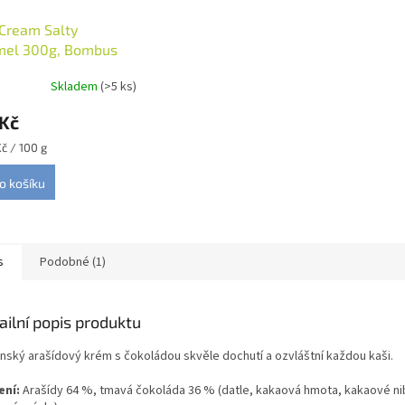
Cream Salty
mel 300g, Bombus
Skladem
(>5 ks)
 Kč
Kč / 100 g
o košíku
s
Podobné (1)
ailní popis produktu
nský arašídový krém s čokoládou skvěle dochutí a ozvláštní každou kaši.
ení:
Arašídy 64 %, tmavá čokoláda 36 % (datle, kakaová hmota, kakaové ni