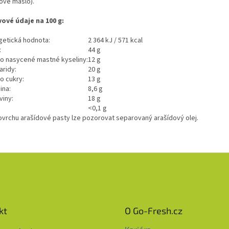
ové máslo).
vové údaje na 100 g:
getická hodnota:
2 364 kJ / 571 kcal
:
44 g
ho nasycené mastné kyseliny:
12 g
aridy:
20 g
o cukry:
13 g
ina:
8,6 g
viny:
18 g
<0,1 g
ovrchu arašídové pasty lze pozorovat separovaný arašídový olej.
kt
O Go-Fresh.cz