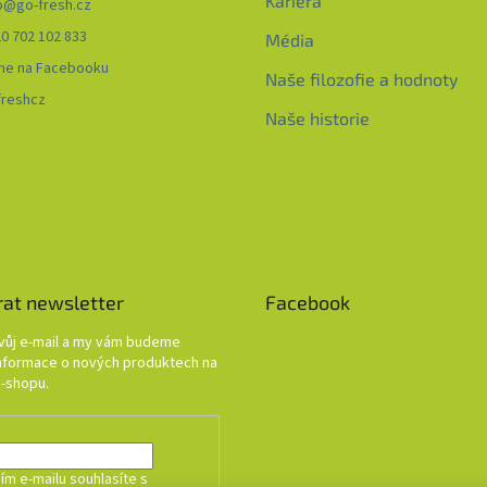
Kariéra
o
@
go-fresh.cz
0 702 102 833
Média
me na Facebooku
Naše filozofie a hodnoty
freshcz
Naše historie
rat newsletter
Facebook
svůj e-mail a my vám budeme
informace o nových produktech na
-shopu.
ím e-mailu souhlasíte s