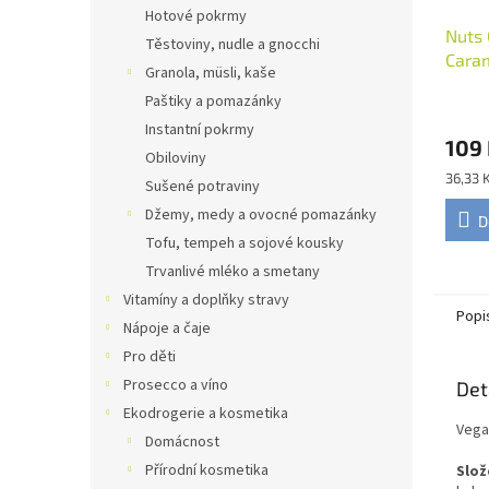
Hotové pokrmy
Nuts 
Těstoviny, nudle a gnocchi
Cara
Granola, müsli, kaše
Paštiky a pomazánky
Instantní pokrmy
109
Obiloviny
Měrná
36,33 
Sušené potraviny
cena:
Džemy, medy a ovocné pomazánky
D
Tofu, tempeh a sojové kousky
Trvanlivé mléko a smetany
Vitamíny a doplňky stravy
Popi
Nápoje a čaje
Pro děti
Prosecco a víno
Det
Ekodrogerie a kosmetika
Vega
Domácnost
Přírodní kosmetika
Slož