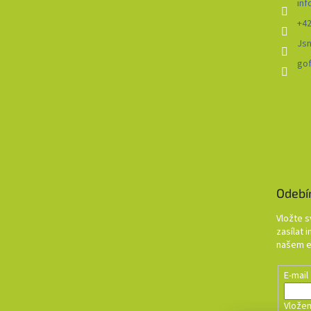
inf
+42
Js
go
Odebí
Vložte 
zasílat 
našem e
E-mail
Vložen