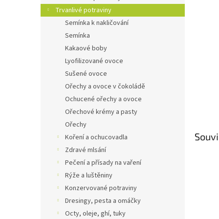
n
Trvanlivé potraviny
e
Semínka k nakličování
l
Semínka
Kakaové boby
Lyofilizované ovoce
Sušené ovoce
Ořechy a ovoce v čokoládě
Ochucené ořechy a ovoce
Ořechové krémy a pasty
Ořechy
Souvi
Koření a ochucovadla
Zdravé mlsání
Pečení a přísady na vaření
Rýže a luštěniny
Konzervované potraviny
Dresingy, pesta a omáčky
Octy, oleje, ghí, tuky