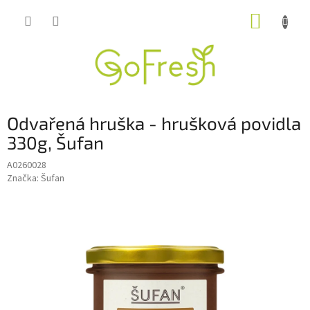
Přejít
NÁKUP
na
obsah
KOŠÍK
Odvařená hruška - hrušková povidla
330g, Šufan
A0260028
Značka:
Šufan