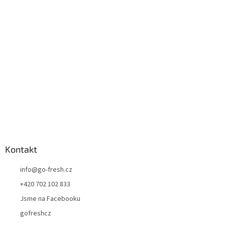
a
t
í
Kontakt
info
@
go-fresh.cz
+420 702 102 833
Jsme na Facebooku
gofreshcz