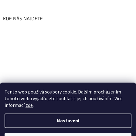
KDE NÁS NAJDETE
Tento web používá soubory cookie. Dalším procházením
tohoto webu vyjadřujete souhlas s jejich používáním. Více
informací
zde
.
Vytvořil Shoptet
Nastavení
Copyright 2026
GoFresh | Zdravé a čerstvé BIO potraviny
.