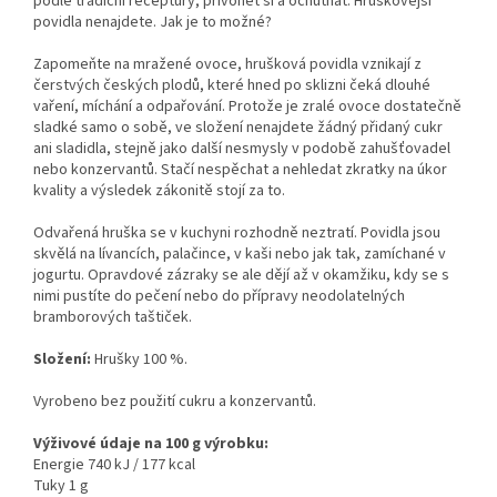
podle tradiční receptury, přivonět si a ochutnat. Hruškovější
povidla nenajdete. Jak je to možné?
Zapomeňte na mražené ovoce, hrušková povidla vznikají z
čerstvých českých plodů, které hned po sklizni čeká dlouhé
vaření, míchání a odpařování. Protože je zralé ovoce dostatečně
sladké samo o sobě, ve složení nenajdete žádný přidaný cukr
ani sladidla, stejně jako další nesmysly v podobě zahušťovadel
nebo konzervantů. Stačí nespěchat a nehledat zkratky na úkor
kvality a výsledek zákonitě stojí za to.
Odvařená hruška se v kuchyni rozhodně neztratí. Povidla jsou
skvělá na lívancích, palačince, v kaši nebo jak tak, zamíchané v
jogurtu. Opravdové zázraky se ale dějí až v okamžiku, kdy se s
nimi pustíte do pečení nebo do přípravy neodolatelných
bramborových taštiček.
Složení:
Hrušky 100 %.
Vyrobeno bez použití cukru a konzervantů.
Výživové údaje na 100 g výrobku:
Energie 740 kJ / 177 kcal
Tuky 1 g