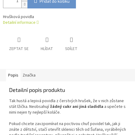
Přidat do košíku
Hrušková povidla
Detailní informace
ZEPTAT SE
HLÍDAT
SDÍLET
Popis
Značka
Detailní popis produktu
Tak hustá a lepivá povidla z čerstvých hrušek, že v nich zůstane
stát lžička. Neobsahují
žádný cukr ani jiná sladidla
a upečete s
nimi nejen ty nejlepší koláče.
Pokud chcete zavzpomínat na poctivou chuť povidel tak, jak ji
znáte z dětství, stačí otevřít sklenici těch od Šufana, vyráběných