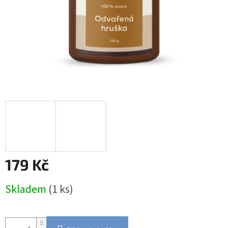
179 Kč
Měrná
Skladem
(1 ks)
cena: