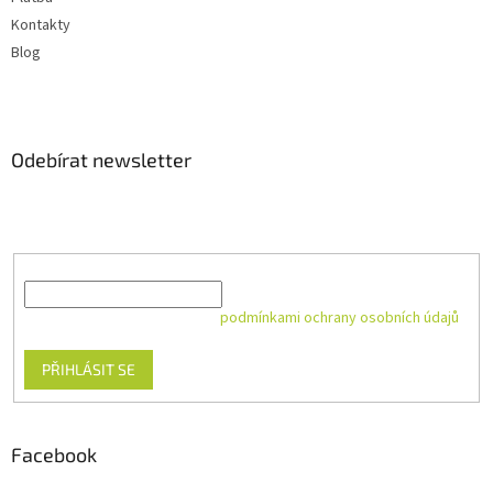
Kontakty
Blog
Odebírat newsletter
Vložte svůj e-mail a my vám budeme zasílat informace o nových
produktech na našem e-shopu.
E-mail
Vložením e-mailu souhlasíte s
podmínkami ochrany osobních údajů
PŘIHLÁSIT SE
Facebook