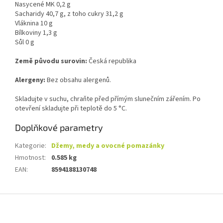
Nasycené MK 0,2 g
Sacharidy 40,7 g, z toho cukry 31,2 g
Vláknina 10 g
Bílkoviny 1,3 g
Sůl 0 g
Země původu surovin:
Česká republika
Alergeny:
Bez obsahu alergenů.
Skladujte v suchu, chraňte před přímým slunečním zářením. Po
otevření skladujte při teplotě do 5 °C.
Doplňkové parametry
Kategorie
:
Džemy, medy a ovocné pomazánky
Hmotnost
:
0.585 kg
EAN
:
8594188130748
Z
á
p