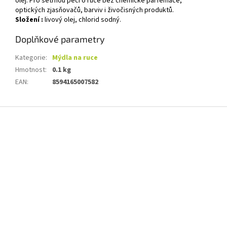
olej. Pro šetrnou péči o ruce bez chemické parfemace,
optických zjasňovačů, barviv i živočisných produktů.
Složení :
livový olej, chlorid sodný.
Doplňkové parametry
Kategorie
:
Mýdla na ruce
Hmotnost
:
0.1 kg
EAN
:
8594165007582
Z
á
p
a
t
í