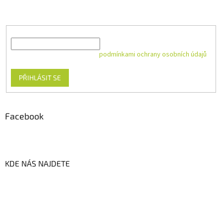
Vložte svůj e-mail a my vám budeme zasílat informace o nových
produktech na našem e-shopu.
E-mail
Vložením e-mailu souhlasíte s
podmínkami ochrany osobních údajů
PŘIHLÁSIT SE
Facebook
KDE NÁS NAJDETE