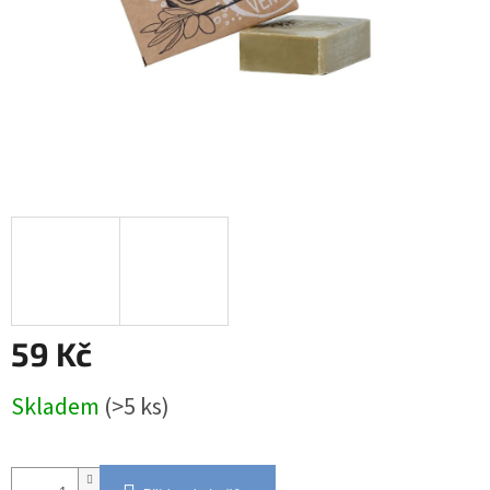
59 Kč
Měrná
Skladem
(>5 ks)
cena: