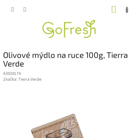
Přejít
NÁKUP
na
obsah
KOŠÍK
Olivové mýdlo na ruce 100g, Tierra
Verde
A3020174
Značka:
Tierra Verde