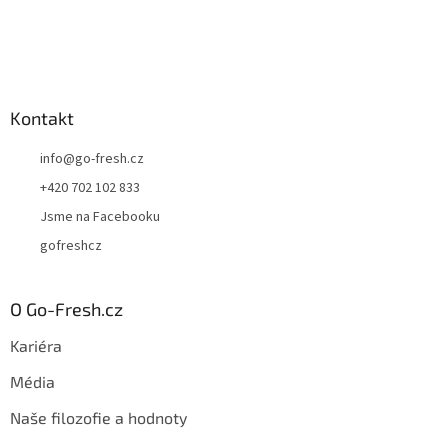
Kontakt
info
@
go-fresh.cz
+420 702 102 833
Jsme na Facebooku
gofreshcz
O Go-Fresh.cz
Kariéra
Média
Naše filozofie a hodnoty