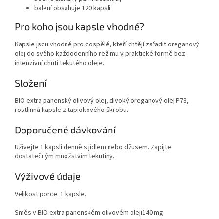
balení obsahuje 120 kapslí.
Pro koho jsou kapsle vhodné?
Kapsle jsou vhodné pro dospělé, kteří chtějí zařadit oreganový
olej do svého každodenního režimu v praktické formě bez
intenzivní chuti tekutého oleje.
Složení
BIO extra panenský olivový olej, divoký oreganový olej P73,
rostlinná kapsle z tapiokového škrobu.
Doporučené dávkování
Užívejte 1 kapsli denně s jídlem nebo džusem. Zapijte
dostatečným množstvím tekutiny.
Výživové údaje
Velikost porce: 1 kapsle.
Směs v BIO extra panenském olivovém oleji
140 mg