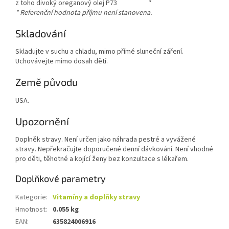
z toho divoký oreganový olej P73
*
* Referenční hodnota příjmu není stanovena.
Skladování
Skladujte v suchu a chladu, mimo přímé sluneční záření.
Uchovávejte mimo dosah dětí.
Země původu
USA.
Upozornění
Doplněk stravy. Není určen jako náhrada pestré a vyvážené
stravy. Nepřekračujte doporučené denní dávkování. Není vhodné
pro děti, těhotné a kojící ženy bez konzultace s lékařem.
Doplňkové parametry
Kategorie
:
Vitamíny a doplňky stravy
Hmotnost
:
0.055 kg
EAN
:
635824006916