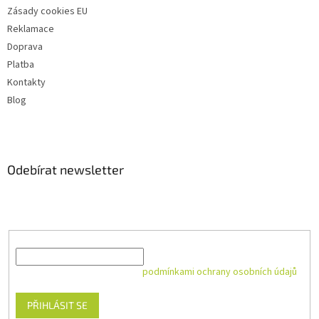
Zásady cookies EU
Reklamace
Doprava
Platba
Kontakty
Blog
Odebírat newsletter
Vložte svůj e-mail a my vám budeme zasílat informace o nových
produktech na našem e-shopu.
E-mail
Vložením e-mailu souhlasíte s
podmínkami ochrany osobních údajů
PŘIHLÁSIT SE