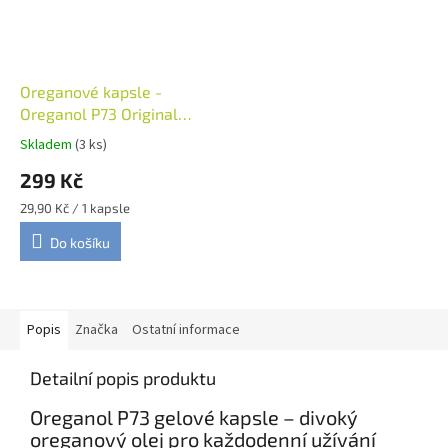
Oreganové kapsle -
Oreganol P73 Original
Strength 10 kapslí, NAH&S
Skladem
(3 ks)
299 Kč
Měrná
29,90 Kč / 1 kapsle
cena:
Do košíku
Popis
Značka
Ostatní informace
Detailní popis produktu
Oreganol P73 gelové kapsle – divoký
oreganový olej pro každodenní užívání