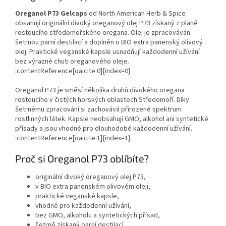
Oreganol P73 Gelcaps
od North American Herb & Spice
obsahují originální divoký oreganový olej P73 získaný z planě
rostoucího středomořského oregana. Olej je zpracováván
šetrnou parní destilací a doplněn o BIO extra panenský olivový
olej. Praktické veganské kapsle usnadňují každodenní užívání
bez výrazné chuti oreganového oleje.
:contentReference[oaicite:0]{index=0}
Oreganol P73 je směsí několika druhů divokého oregana
rostoucího v čistých horských oblastech Středomoří. Díky
šetrnému zpracování si zachovává přirozené spektrum
rostlinných látek. Kapsle neobsahují GMO, alkohol ani syntetické
přísady a jsou vhodné pro dlouhodobé každodenní užívání.
:contentReference[oaicite:1]{index=1}
Proč si Oreganol P73 oblíbíte?
originální divoký oreganový olej P73,
v BIO extra panenském olivovém oleji,
praktické veganské kapsle,
vhodné pro každodenní užívání,
bez GMO, alkoholu a syntetických přísad,
šetrně získaný parní destilací,