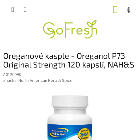
Přejít
NÁKUP
na
obsah
KOŠÍK
Oreganové kasple - Oreganol P73
Original Strength 120 kapslí, NAH&S
A0120098
Značka:
North American Herb & Spice