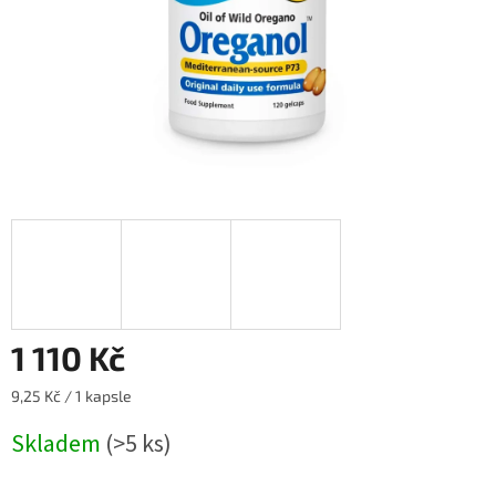
1 110 Kč
Měrná
9,25 Kč / 1 kapsle
cena:
Skladem
(>5 ks)