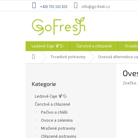
Přejít
+420 702 102 833
info@go-fresh.cz
na
obsah
Ledové čaje 🍹💦
Čerstvé a chlazené
Trvanli
Domů
Trvanlivé potraviny
Ovesná alternativa z
P
Ove
o
Přeskočit
s
Značka:
Kategorie
kategorie
t
r
Ledové čaje 🍹💦
a
Čerstvé a chlazené
n
Pečivo a chléb
n
í
Ovoce a zelenina
p
Mražené potraviny
a
Chlazené potraviny