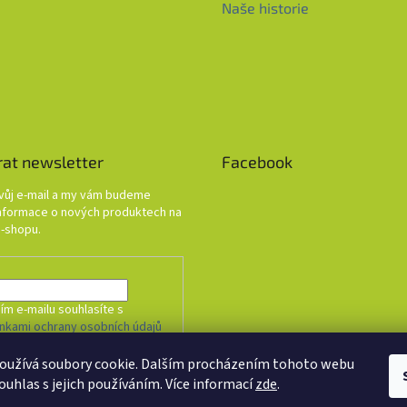
Naše historie
rat newsletter
Facebook
svůj e-mail a my vám budeme
informace o nových produktech na
-shopu.
ím e-mailu souhlasíte s
nkami ochrany osobních údajů
oužívá soubory cookie. Dalším procházením tohoto webu
HLÁSIT SE
ouhlas s jejich používáním. Více informací
zde
.