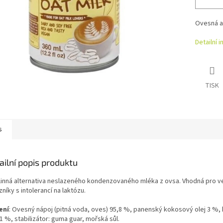
Ovesná a
Detailní 
TISK
s
ailní popis produktu
linná alternativa neslazeného kondenzovaného mléka z ovsa. Vhodná pro v
níky s intolerancí na laktózu.
ení
:
Ovesný nápoj (pitná voda, oves) 95,8 %, panenský kokosový olej 3 %
1 %, stabilizátor: guma guar, mořská sůl.