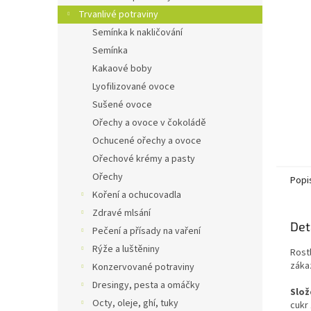
n
Trvanlivé potraviny
e
Semínka k nakličování
l
Semínka
Kakaové boby
Lyofilizované ovoce
Sušené ovoce
Ořechy a ovoce v čokoládě
Ochucené ořechy a ovoce
Ořechové krémy a pasty
Ořechy
Popi
Koření a ochucovadla
Zdravé mlsání
Det
Pečení a přísady na vaření
Rýže a luštěniny
Rost
zákaz
Konzervované potraviny
Dresingy, pesta a omáčky
Slož
Octy, oleje, ghí, tuky
cukr 