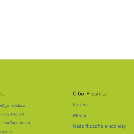
kt
O Go-Fresh.cz
Kariéra
o
@
go-fresh.cz
0 702 102 833
Média
me na Facebooku
Naše filozofie a hodnoty
freshcz