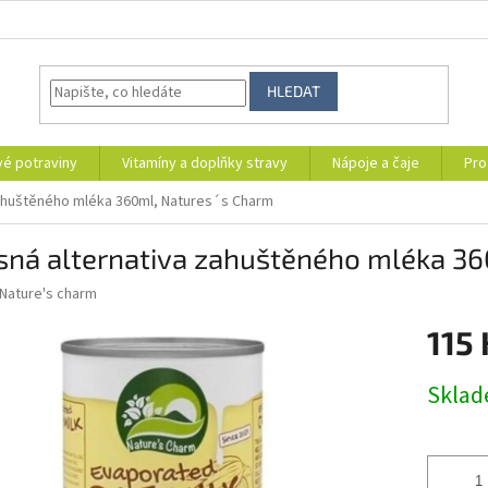
HLEDAT
vé potraviny
Vitamíny a doplňky stravy
Nápoje a čaje
Pro
ahuštěného mléka 360ml, Natures´s Charm
sná alternativa zahuštěného mléka 36
Nature's charm
115 
Měrná
Skla
cena: