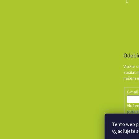
Odebí
Vložte 
zasílat 
našem e
E-mail
Vložen
podmí
Tento web p
PŘI
vyjadřujete s