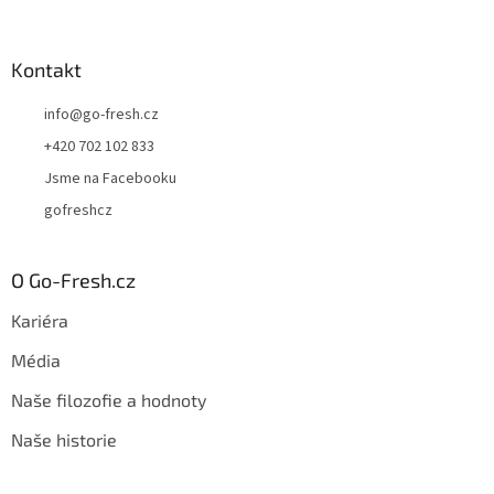
Kontakt
info
@
go-fresh.cz
+420 702 102 833
Jsme na Facebooku
gofreshcz
O Go-Fresh.cz
Kariéra
Média
Naše filozofie a hodnoty
Naše historie