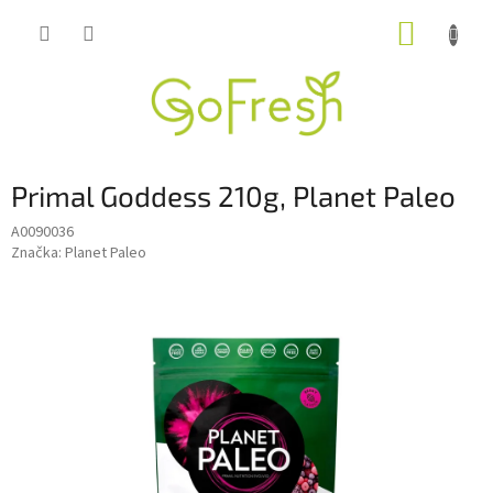
Přejít
NÁKUP
na
obsah
KOŠÍK
Primal Goddess 210g, Planet Paleo
A0090036
Značka:
Planet Paleo