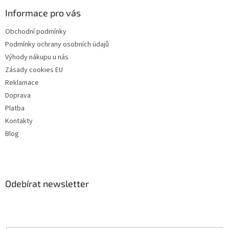
Informace pro vás
Obchodní podmínky
Podmínky ochrany osobních údajů
Výhody nákupu u nás
Zásady cookies EU
Reklamace
Doprava
Platba
Kontakty
Blog
Odebírat newsletter
Vložte svůj e-mail a my vám budeme zasílat informace o nových
produktech na našem e-shopu.