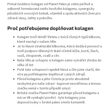
Primal Goddess kolagen od Planet Paleo je velmi pečlivě a
odborně formulovaná směs hovězího kolagenu, synergicky
působících ovocných bobulí, vitamínů a spolu-aktivních živin pro
zdravé vlasy, nehty a pokožku.
Proč potřebujeme doplňovat kolagen
Kolagen tvoří téměř třetinu z tisíců různých typů bílkovin,
které existují v našem těle.
Je to hlavní strukturální bílkovina, která dodává pevnost a
tvoří podporu tělesných tkání včetně kůže, kostí, šlach,
vazů, chrupavek, svalů a cév.
Naše tělo je schopno si kolagen samo vytvářet zhruba do
věku 25 let.
Poté tato schopnost rapidně klesá a čím jsme starší, tím
více jej potřebujeme doplňovat z jiných zdrojů.
Původ kolagenu a jeho čistota je proto absolutně
nezbytná pro naše zdraví - kupovat neověřenou a levnou
značku nemá v tomto případě smysl.
Britská značka Planet Paleo garantuje původ kolagenu a
má ve VB vynikající pověst - tyto kolageny jsou
doporučovány v široké paleo a keto komunitě.