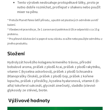
Tento výrobek neobsahuje protispékavé látky, proto je
nutno dobře rozmíchat, protřepat v shakeru nebo použít
mixer na pěnu.
* Protože Planet Paleo šetří přírodu, upustili od plastových odměrek uvnitř
balení.
* Všeobecné pravidlo je, že 1 zarovnaná polévková lžíce odpovídá cca 15 g
proteinu.
* Pro přesné dávkování si poprvé svou dávku zvažte nebo použijte odměrku z
jiného produktu.
Složení
Hydrolyzát hovězího kolagenu krmeného trávou, přírodní
bobulové aroma, prášek z plodů Acai, prášek z plodů rakytníku,
vitamin C (kyselina askorbová), prášek z plodů Schisandra
(Klanoprašky čínské), prášek z plodů Goji, prášek z kořene
lopuchu, prášek z přesličky, kyselina hyaluronová, vitamin E (D-
alfa) tokoferol sukcinát, glycinát zinečnatý, sladidlo (steviol-
glykosidy ze stévie), biotin.
Výživové hodnoty