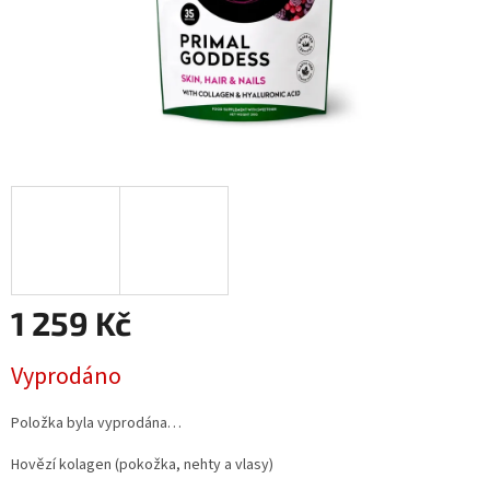
1 259 Kč
Měrná
Vyprodáno
cena:
Položka byla vyprodána…
Hovězí kolagen (
pokožka, nehty a vlasy)