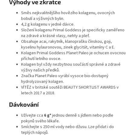
Výhody ve zkratce
Směs nejkvalitnějšího hovězího kolagenu, ovocných
bobulí a výživných bylin.
4,2 g kolagenu v jedné dávce.
Složení kolagenu Primal Goddess je specificky zaměřeno
na zdravé a krásné vlasy, nehty a pleť.
Obsahuje acai, rakytník, klanoprašku čínskou, goji,
kyselinu hylauronovou, zinek glycitát, vitamíny C a E.
Kolagen Primal Goddess Planet Paleo je ochucen ovocnou
příchutí letního ovoce.
Kolagen byl vždy nezbytnou součástí správné a zdravé
výživy našich předků.
Značka Planet Paleo vyrábí vysoce bio-dostupný
hydrolyzovaný kolagen.
VÍTĚZ v britské soutěži BEAUTY SHORTLIST AWARDS v
letech 2017 a 2018.
Dávkování
Užívejte cca
6 g*
jednou denně s jídlem nebo podle
pokynů svého lékaře.
Smíchejte s 250 ml vody nebo džusu. Lze přidat i do
teplých nápojů.