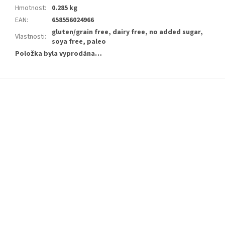
Hmotnost
:
0.285 kg
EAN
:
658556024966
gluten/grain free, dairy free, no added sugar,
Vlastnosti
:
soya free, paleo
Položka byla vyprodána…
Z
á
p
a
t
í