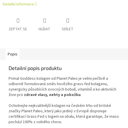
Detailní informace
ZEPTAT SE
HLÍDAT
SDÍLET
Popis
Detailní popis produktu
Primal Goddess kolagen od Planet Paleo je velmi pečlivě a
odborně formulovaná směs hovězího grass-fed kolagenu,
synergicky působících ovocných bobulí, vitamínů a ko-aktivních
živin pro
zdravé vlasy, nehty a pokožku
.
Ochutnejte nejkvalitnější kolagen na českém trhu od britské
značky Planet Paleo, který jako jediný v Evropě disponuje
certifikací Grass-Fed s logem na obalu, která garantuje, že maso
pochází 100% z volného chovu.