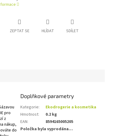
informace
ZEPTAT SE
HLÍDAT
SDÍLET
Doplňkové parametry
 Sázavou
Kategorie
:
Ekodrogerie a kosmetika
DE pro
Hmotnost
:
0.2 kg
zí z
EAN
:
8594165005205
 na nákup,
Položka byla vyprodána…
chováte do
ticky