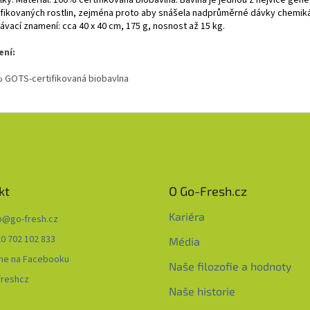
fikovaných rostlin, zejména proto aby snášela nadprůměrné dávky chemikál
ávací znamení: cca 40 x 40 cm, 175 g, nosnost až 15 kg.
ení:
 GOTS-certifikovaná biobavlna
kt
O Go-Fresh.cz
Kariéra
o
@
go-fresh.cz
0 702 102 833
Média
me na Facebooku
Naše filozofie a hodnoty
freshcz
Naše historie