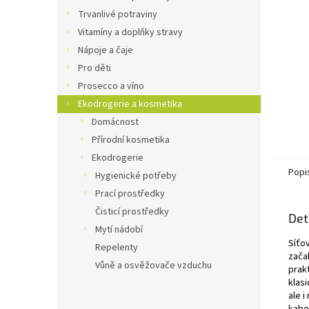
n
Trvanlivé potraviny
e
Vitamíny a doplňky stravy
l
Nápoje a čaje
Pro děti
Prosecco a víno
Ekodrogerie a kosmetika
Domácnost
Přírodní kosmetika
Ekodrogerie
Popi
Hygienické potřeby
Prací prostředky
Čisticí prostředky
Det
Mytí nádobí
Síťov
Repelenty
zača
Vůně a osvěžovače vzduchu
prakt
klasi
ale i
kabel