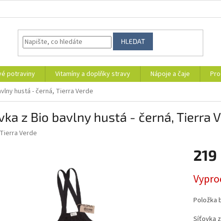
HLEDAT
vé potraviny
Vitamíny a doplňky stravy
Nápoje a čaje
Pro
avlny hustá - černá, Tierra Verde
vka z Bio bavlny hustá - černá, Tierra 
Tierra Verde
219
Měrná
Vypro
cena:
Položka 
Síťovka z