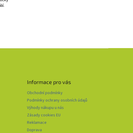
ií.
Informace pro vás
Obchodní podmínky
Podmínky ochrany osobních údajů
Výhody nákupu u nás
Zásady cookies EU
Reklamace
Doprava