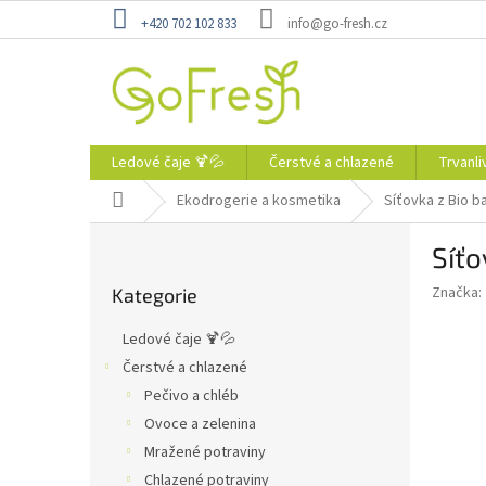
Přejít
+420 702 102 833
info@go-fresh.cz
na
obsah
Ledové čaje 🍹💦
Čerstvé a chlazené
Trvanli
Domů
Ekodrogerie a kosmetika
Síťovka z Bio b
P
Síťo
o
Přeskočit
s
Značka:
Kategorie
kategorie
t
r
Ledové čaje 🍹💦
a
Čerstvé a chlazené
n
Pečivo a chléb
n
í
Ovoce a zelenina
p
Mražené potraviny
a
Chlazené potraviny