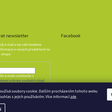
rat newsletter
Facebook
svůj e-mail a my vám budeme
informace o nových produktech na
-shopu.
ím e-mailu souhlasíte s
nkami ochrany osobních údajů
oužívá soubory cookie. Dalším procházením tohoto webu
HLÁSIT SE
ouhlas s jejich používáním. Více informací
zde
.
í
. Všechna práva vyhrazena.
Upravit nastavení cookies