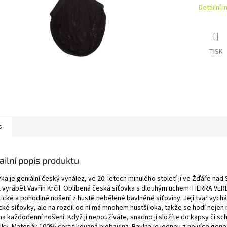
Detailní 
TISK
s
ailní popis produktu
ka je geniální český vynález, ve 20. letech minulého století ji ve Žďáře nad
l vyrábět Vavřín Krčil. Oblíbená česká síťovka s dlouhým uchem TIERRA VER
ické a pohodlné nošení z husté nebělené bavlněné síťoviny. Její tvar vychá
cké síťovky, ale na rozdíl od ní má mnohem hustší oka, takže se hodí nejen
 na každodenní nošení. Když ji nepoužíváte, snadno ji složíte do kapsy či s
ky. Materiál: 100% certifikovaná biobavlna. Bavlna je jednou z nejvíce gene