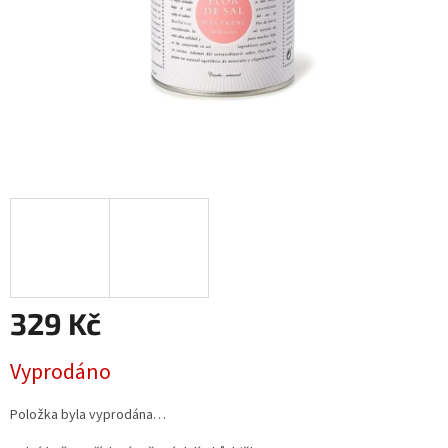
329 Kč
Měrná
Vyprodáno
cena:
Položka byla vyprodána…