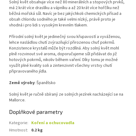
Solný květ obsahuje více než 80 minerálních a stopových prvků,
má 2 krát více draslíku a vápníku a až 20 krát více hořčíku než
běžná mořská sůl. Navíc je bez jakýchkoli chemických přísad a
obsah chloridu sodného je také velmi nízký, právě proto je
vhodná i pro lidi s vysokým krevním tlakem.
Přírodní solný květ je jedinečný svou křupavostí a vyváženou,
lehce nasládlou chutí zvýrazňující přirozenou chuť pokrmů.
Konzistence krystalů může být rozdílná. Aby solný květ mohl
plně rozvinout své aroma, doporučujeme sůl přidávat do již
hotových pokrmů, nikoliv během vaření. Díky tomu je možné
využít plné kvality soli a zintenzivnit všechny vrstvy chutí
připravovaného jídla.
Země výroby
: Španělsko
Solný květ je ručně sbíraný ze solných jezírek nacházející se na
Mallorce.
Doplňkové parametry
Kategorie
:
Koření a ochucovadla
Hmotnost
:
0.2 kg