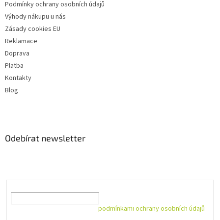
Podmínky ochrany osobních údajů
Výhody nákupu u nás
Zásady cookies EU
Reklamace
Doprava
Platba
Kontakty
Blog
Odebírat newsletter
Vložte svůj e-mail a my vám budeme zasílat informace o nových
produktech na našem e-shopu.
E-mail
Vložením e-mailu souhlasíte s
podmínkami ochrany osobních údajů