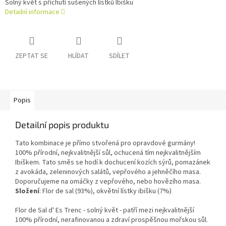
Solný květ s příchutí sušených lístků Ibišku
Detailní informace
ZEPTAT SE
HLÍDAT
SDÍLET
Popis
Detailní popis produktu
Tato kombinace je přímo stvořená pro opravdové gurmány!
100% přírodní, nejkvalitnější sůl, ochucená tím nejkvalitnějším
Ibiškem. Tato směs se hodí k dochucení kozích sýrů, pomazánek
z avokáda, zeleninových salátů, vepřového a jehněčího masa.
Doporučujeme na omáčky z vepřového, nebo hovězího masa.
Složení
: Flor de sal (93%), okvětní lístky ibišku (7%)
Flor de Sal d' Es Trenc - solný květ - patří mezi nejkvalitnější
100% přírodní, nerafinovanou a zdraví prospěšnou mořskou sůl.