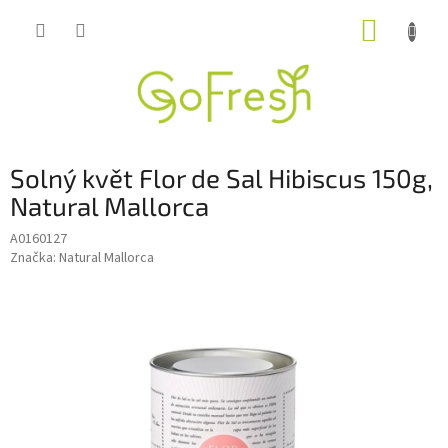
Přejít
NÁKUP
na
obsah
KOŠÍK
Solný květ Flor de Sal Hibiscus 150g,
Natural Mallorca
A0160127
Značka:
Natural Mallorca