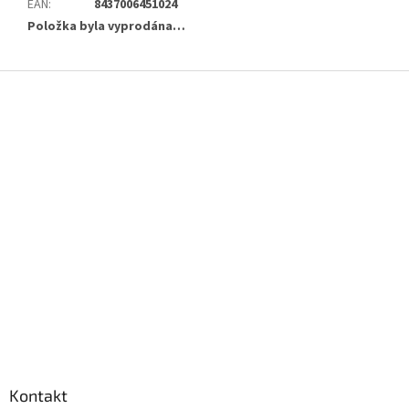
EAN
:
8437006451024
Položka byla vyprodána…
Z
á
p
a
t
í
Kontakt