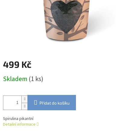
499 Kč
Měrná
Skladem
(1 ks)
cena:
Přidat do košíku
Spirulina pikantní
Detailní informace