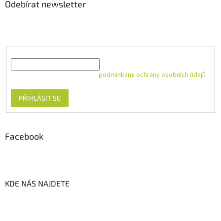
Odebírat newsletter
Vložte svůj e-mail a my vám budeme zasílat informace o nových
produktech na našem e-shopu.
E-mail
Vložením e-mailu souhlasíte s
podmínkami ochrany osobních údajů
PŘIHLÁSIT SE
Facebook
KDE NÁS NAJDETE