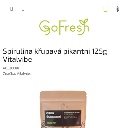
Přejít
NÁKUP
na
obsah
KOŠÍK
Spirulina křupavá pikantní 125g,
Vitalvibe
A0120088
Značka:
Vitalvibe