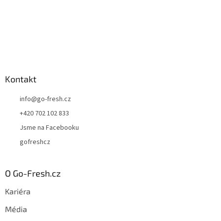
Kontakt
info
@
go-fresh.cz
+420 702 102 833
Jsme na Facebooku
gofreshcz
O Go-Fresh.cz
Kariéra
Média