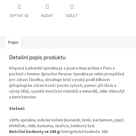
ZEPTAT SE
HLÍDAT
SDÍLET
Popis
Detailní popis produktu
Křupavá a pikantní spirulina je z jezera Huacachina v Peru a
pochází z kmene
Spirulina Paracas
. Spirulina je velmi prospěšná
pro zdraví člověka, obsahuje totiž vysoký podíl bílkovin
(přispívají ke zdraví kostí i pocitu sytosti, pomoc při růstu a
vývoji těla), vysoké množství vitamínů a minerálů, dále chlorofyl
a beta karoten.
Složení:
100% spirulina, indické koření (koriandr, kmín, kardamom, pepř,
hřebíček, chilli, kurkuma, skořice, bobkový list).
Nutriční hodnoty
ve 100 g:
Energetická hodnota: 360