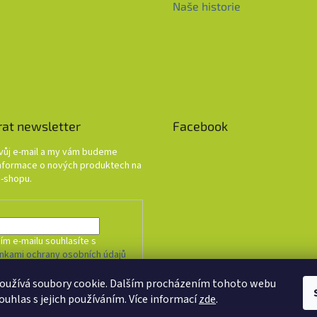
Naše historie
rat newsletter
Facebook
svůj e-mail a my vám budeme
informace o nových produktech na
-shopu.
ím e-mailu souhlasíte s
nkami ochrany osobních údajů
oužívá soubory cookie. Dalším procházením tohoto webu
HLÁSIT SE
ouhlas s jejich používáním. Více informací
zde
.