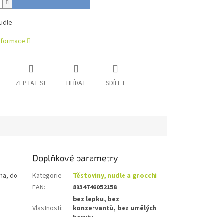
udle
informace
ZEPTAT SE
HLÍDAT
SDÍLET
Doplňkové parametry
ha, do
Kategorie
:
Těstoviny, nudle a gnocchi
EAN
:
8934746052158
bez lepku, bez
Vlastnosti
:
konzervantů, bez umělých