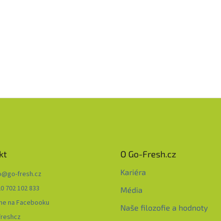
kt
O Go-Fresh.cz
Kariéra
o
@
go-fresh.cz
0 702 102 833
Média
me na Facebooku
Naše filozofie a hodnoty
freshcz