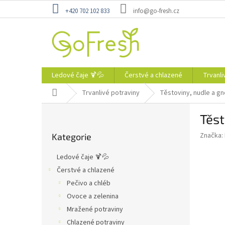
Přejít
+420 702 102 833
info@go-fresh.cz
na
obsah
Ledové čaje 🍹💦
Čerstvé a chlazené
Trvanli
Domů
Trvanlivé potraviny
Těstoviny, nudle a gn
P
Těs
o
Přeskočit
s
Značka:
Kategorie
kategorie
t
r
Ledové čaje 🍹💦
a
Čerstvé a chlazené
n
Pečivo a chléb
n
í
Ovoce a zelenina
p
Mražené potraviny
a
Chlazené potraviny