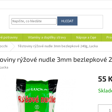
HLEDAT
vé potraviny
Vitamíny a doplňky stravy
Nápoje a čaje
Pro
occhi
Těstoviny rýžové nudle 3mm bezlepkové 240g, Lucka
toviny rýžové nudle 3mm bezlepkové 
Lucka
55 
Měrná
Skla
cena: