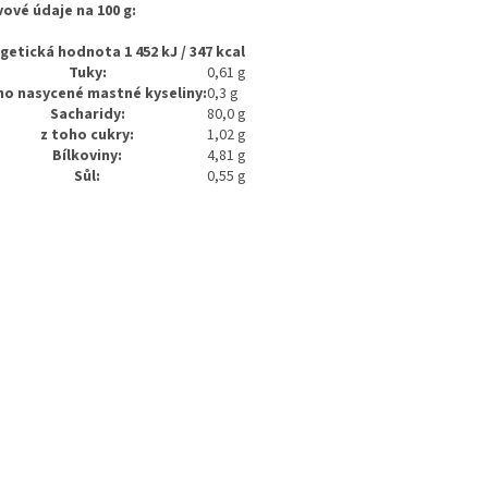
vové údaje na 100 g:
getická hodnota 1 452 kJ / 347 kcal
Tuky:
0,61 g
ho nasycené mastné kyseliny:
0,3 g
Sacharidy:
80,0 g
z toho cukry:
1,02 g
Bílkoviny:
4,81 g
Sůl:
0,55 g