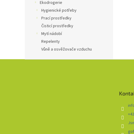
Ekodrogerie
Hygienické potřeby
Prací prostředky
Čisticí prostředky
Mytí nádobí
Repelenty
Vůně a osvěžovače vzduchu
Z
á
p
a
t
Konta
í
inf
+42
Js
go