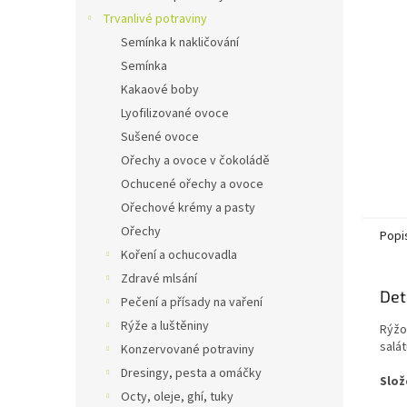
n
Trvanlivé potraviny
e
Semínka k nakličování
l
Semínka
Kakaové boby
Lyofilizované ovoce
Sušené ovoce
Ořechy a ovoce v čokoládě
Ochucené ořechy a ovoce
Ořechové krémy a pasty
Ořechy
Popi
Koření a ochucovadla
Zdravé mlsání
Det
Pečení a přísady na vaření
Rýže a luštěniny
Rýžo
salát
Konzervované potraviny
Dresingy, pesta a omáčky
Slož
Octy, oleje, ghí, tuky