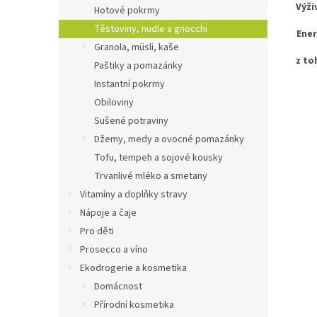
Výži
Hotové pokrmy
Těstoviny, nudle a gnocchi
Ener
Granola, müsli, kaše
z to
Paštiky a pomazánky
Instantní pokrmy
Obiloviny
Sušené potraviny
Džemy, medy a ovocné pomazánky
Tofu, tempeh a sojové kousky
Trvanlivé mléko a smetany
Vitamíny a doplňky stravy
Nápoje a čaje
Pro děti
Prosecco a víno
Ekodrogerie a kosmetika
Domácnost
Přírodní kosmetika