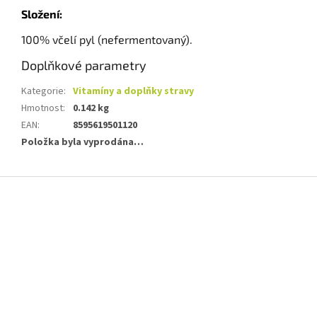
Složení:
100% včelí pyl (nefermentovaný).
Doplňkové parametry
Kategorie
:
Vitamíny a doplňky stravy
Hmotnost
:
0.142 kg
EAN
:
8595619501120
Položka byla vyprodána…
Z
á
p
a
t
í