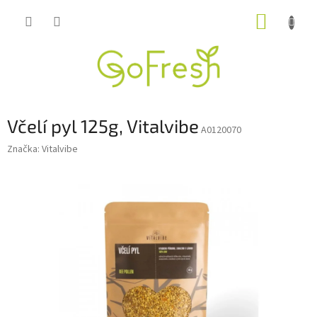
Přejít
NÁKUP
na
obsah
KOŠÍK
Včelí pyl 125g, Vitalvibe
A0120070
Značka:
Vitalvibe