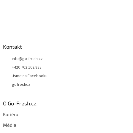
Kontakt
info
@
go-fresh.cz
+420 702 102 833
Jsme na Facebooku
gofreshcz
O Go-Fresh.cz
Kariéra
Média