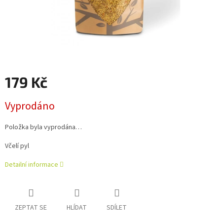
179 Kč
Měrná
Vyprodáno
cena:
Položka byla vyprodána…
Včelí pyl
Detailní informace
ZEPTAT SE
HLÍDAT
SDÍLET