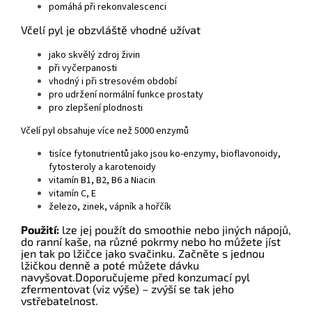
pomáhá při rekonvalescenci
Včelí pyl je obzvláště vhodné užívat
jako skvělý zdroj živin
při vyčerpanosti
vhodný i při stresovém období
pro udržení normální funkce prostaty
pro zlepšení plodnosti
Včelí pyl obsahuje více než 5000 enzymů
tisíce fytonutrientů jako jsou ko-enzymy, bioflavonoidy,
fytosteroly a karotenoidy
vitamín B1, B2, B6 a Niacin
vitamín C, E
železo, zinek, vápník a hořčík
Použití:
lze jej použít do smoothie nebo jiných nápojů,
do ranní kaše, na různé pokrmy nebo ho můžete jíst
jen tak po lžičce jako svačinku.
Začněte s jednou
lžičkou denně a poté můžete dávku
navyšovat.
Doporučujeme před konzumací pyl
zfermentovat (viz výše) – zvýší se tak jeho
vstřebatelnost.