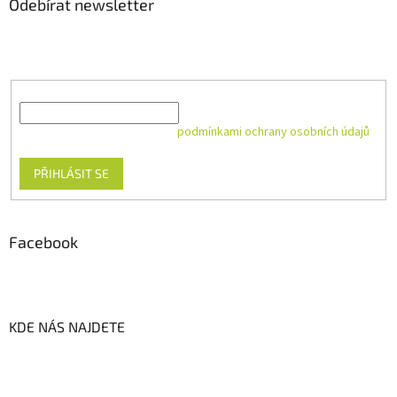
Odebírat newsletter
Vložte svůj e-mail a my vám budeme zasílat informace o nových
produktech na našem e-shopu.
E-mail
Vložením e-mailu souhlasíte s
podmínkami ochrany osobních údajů
PŘIHLÁSIT SE
Facebook
KDE NÁS NAJDETE