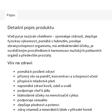
Popis
Detailní popis produktu
Včelí pyl je nazýván všelékem – zpomaluje stárnutí, zlepšuje
fyzickou výkonnost, pomáhá s hubnutím, posiluje
obranyschopnost organismu, má antibakteriální účinky, je
osvědčeným prostředkem k harmonizaci mužských pohlavních
orgánů a především prostaty.
Vliv na zdraví:
pomáhá k posílení zdraví
příznivý vliv na paměť, koncentraci a schopnost učení
přispívá k mladistvé pleti
napomáhá zdraví kostí, zubů a svalů
podporuje chuť k jídlu
blahodárné účinky na menstruační cyklus
podporuje sexualitu
zlepšuje plodnost a potenci
zdroj vitaminů a minerálních látek v přírodní formě