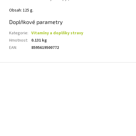
Obsah: 125 g.
Doplňkové parametry
Kategorie
:
Vitamíny a doplňky stravy
Hmotnost
:
0.131 kg
EAN
:
8595619500772
Z
á
p
a
t
í