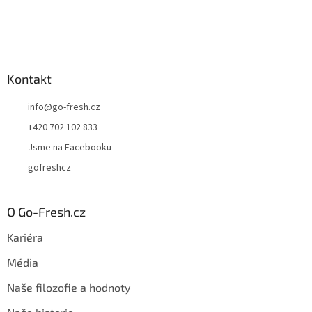
Kontakt
info
@
go-fresh.cz
+420 702 102 833
Jsme na Facebooku
gofreshcz
O Go-Fresh.cz
Kariéra
Média
Naše filozofie a hodnoty