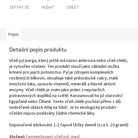
ZEPTAT SE
HLÍDAT
SDÍLET
Popis
Detailní popis produktu
Včelí pyl perga, který ještě má název ambrosia nebo včelí chléb,
je vytvořen včelami. Ten produkt slouží jako základní složka
krmení pro jejich potomstvo. Pyl je zdrojem komplexních
rostlinných bílkovin, obsahuje také jednoduché cukry, malé
množství tuku, spoustu vitaminů, minerálů a hlavně aktivní
enzymy. Včelí chléb je znám jako jeden z nejstarších
potravinových doplňků na světě. Konzumovali ho již starověcí
Egypťané nebo Číňané. Tento včelí chléb pochází přímo z úlů
nedotčené oblasti Altaj na Sibiři. Je to ekologický produkt -
včelám nejsou podávány žádné chemické léky.
Doporučené dávkování: 1-2 čajové lžičky denně (cca 5 -10 gramů)
Složení:
F
ermentovaný včelí pyl, med.