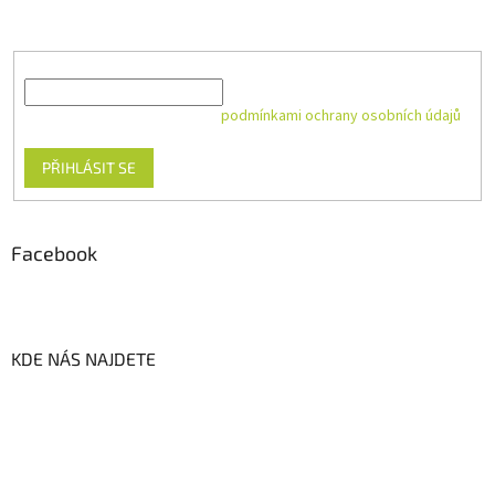
produktech na našem e-shopu.
E-mail
Vložením e-mailu souhlasíte s
podmínkami ochrany osobních údajů
PŘIHLÁSIT SE
Facebook
KDE NÁS NAJDETE