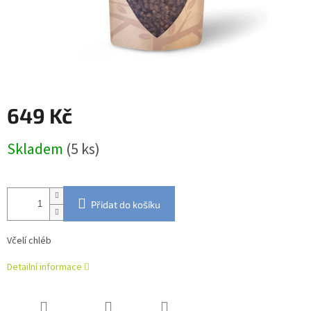
649 Kč
Měrná
Skladem
(5 ks)
cena:
Přidat do košíku
Včelí chléb
Detailní informace