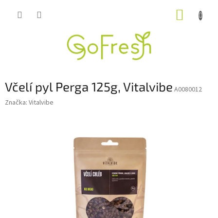
Přejít
NÁKUP
na
obsah
KOŠÍK
Včelí pyl Perga 125g, Vitalvibe
A0080012
Značka:
Vitalvibe