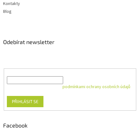
Kontakty
Blog
Odebírat newsletter
Vložte svůj e-mail a my vám budeme zasílat informace o nových
produktech na našem e-shopu.
E-mail
Vložením e-mailu souhlasíte s
podmínkami ochrany osobních údajů
PŘIHLÁSIT SE
Facebook