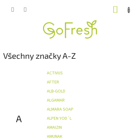
Přejít
NÁKUP
na
obsah
KOŠÍK
Všechny značky A-Z
ACTIVUS
AFTER
ALB-GOLD
ALGAMAR
ALMARA SOAP
A
ALPEN YOD´L
AMAIZIN
AMUNAK