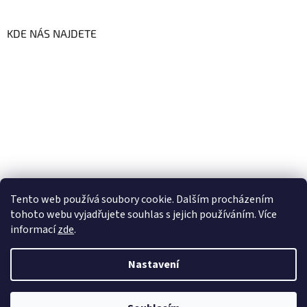
KDE NÁS NAJDETE
Tento web používá soubory cookie. Dalším procházením
tohoto webu vyjadřujete souhlas s jejich používáním. Více
informací
zde
.
Vytvořil Shoptet
Nastavení
Copyright 2026
GoFresh | Zdravé a čerstvé BIO potraviny
.