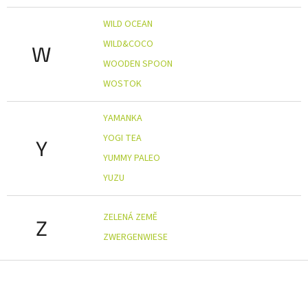
WILD OCEAN
WILD&COCO
W
WOODEN SPOON
WOSTOK
YAMANKA
YOGI TEA
Y
YUMMY PALEO
YUZU
ZELENÁ ZEMĚ
Z
ZWERGENWIESE
Z
á
p