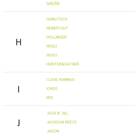
GREŠÍK
HAMLITSCH
HEIMATGUT
HOLLINGER
H
HÜGLI
HUGO
HUNTER&GATHER
I LOVE HUMMUS
I
ICHOC
IRIS
JACK N' JILL
J
JACKSON REECE
JASON