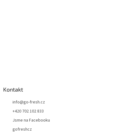
a
t
í
Kontakt
info
@
go-fresh.cz
+420 702 102 833
Jsme na Facebooku
gofreshcz