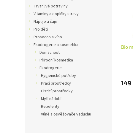
i
r
n
Trvanlivé potraviny
s
o
e
Vitamíny a doplňky stravy
p
d
l
r
u
Nápoje a čaje
o
k
Pro děti
d
t
Prosecco a víno
u
ů
Ekodrogerie a kosmetika
Bio 
k
Domácnost
t
ů
Přírodní kosmetika
Ekodrogerie
Hygienické potřeby
149
Prací prostředky
Čisticí prostředky
Mytí nádobí
Repelenty
Vůně a osvěžovače vzduchu