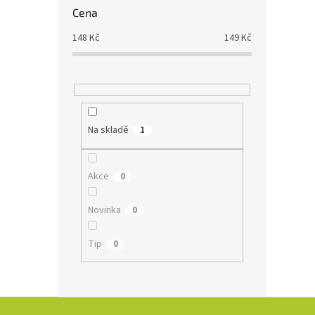
Cena
148
Kč
149
Kč
Na skladě
1
Akce
0
Novinka
0
Tip
0
Z