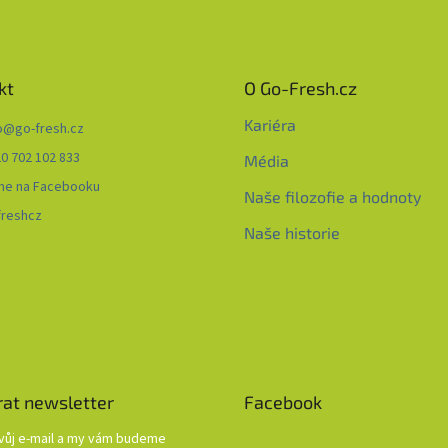
kt
O Go-Fresh.cz
Kariéra
o
@
go-fresh.cz
0 702 102 833
Média
me na Facebooku
Naše filozofie a hodnoty
freshcz
Naše historie
rat newsletter
Facebook
svůj e-mail a my vám budeme