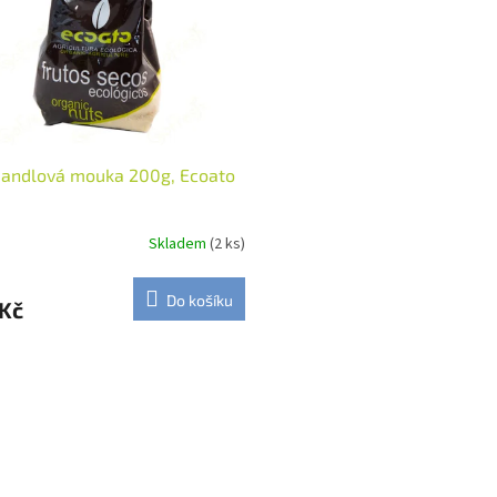
mandlová mouka 200g, Ecoato
Skladem
(2 ks)
Do košíku
 Kč
O
v
l
á
d
a
c