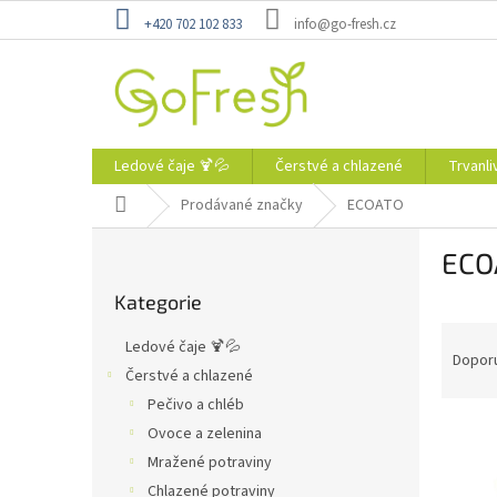
Přejít
+420 702 102 833
info@go-fresh.cz
na
obsah
Ledové čaje 🍹💦
Čerstvé a chlazené
Trvanli
Domů
Prodávané značky
ECOATO
P
ECO
o
Přeskočit
s
Kategorie
kategorie
t
Ř
r
Ledové čaje 🍹💦
a
a
Dopor
Čerstvé a chlazené
z
n
Pečivo a chléb
e
n
V
n
í
Ovoce a zelenina
ý
í
p
Mražené potraviny
p
p
a
Chlazené potraviny