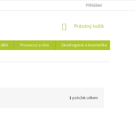
Přihlášení
NÁKUPNÍ
Prázdný košík
KOŠÍK
 děti
Prosecco a víno
Ekodrogerie a kosmetika
Moje ob
1
položek celkem