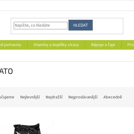
HLEDAT
vé potraviny
Vitamíny a doplňky stravy
Nápoje a čaje
Pro
ATO
učujeme
Nejlevnější
Nejdražší
Nejprodávanější
Abecedně