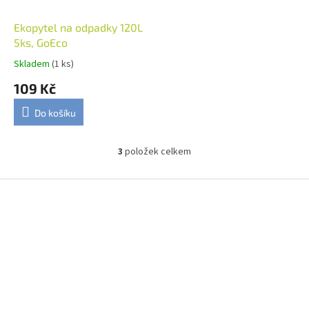
Ekopytel na odpadky 120L
5ks, GoEco
Skladem
(1 ks)
109 Kč
Do košíku
3
položek celkem
O
v
l
Z
á
á
d
p
a
a
c
t
í
í
p
r
v
k