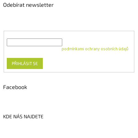
Odebírat newsletter
Vložte svůj e-mail a my vám budeme zasílat informace o nových
produktech na našem e-shopu.
E-mail
Vložením e-mailu souhlasíte s
podmínkami ochrany osobních údajů
PŘIHLÁSIT SE
Facebook
KDE NÁS NAJDETE