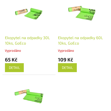
r
p
o
i
d
s
u
p
k
r
t
o
ů
d
Ekopytel na odpadky 30L
Ekopytel na odpadky 60L
u
10ks, GoEco
10ks, GoEco
k
Vyprodáno
Vyprodáno
t
65 Kč
109 Kč
ů
DETAIL
DETAIL