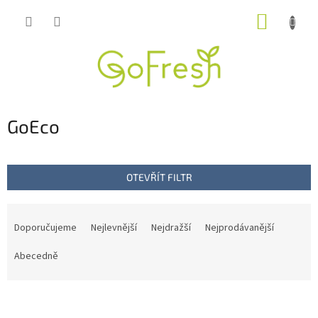
Přejít
NÁKUP
na
obsah
KOŠÍK
GoEco
OTEVŘÍT FILTR
Ř
a
Doporučujeme
Nejlevnější
Nejdražší
Nejprodávanější
z
e
Abecedně
n
í
V
p
ý