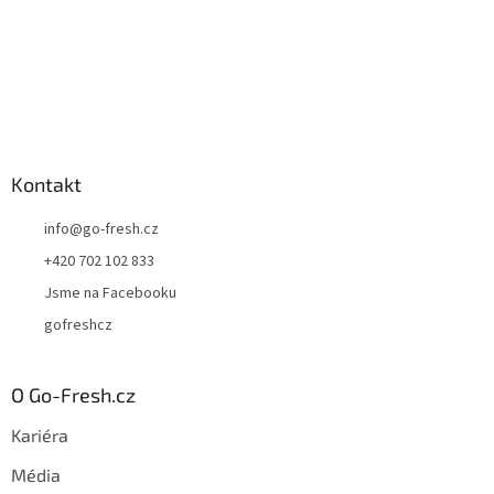
y
v
ý
p
i
s
u
Kontakt
info
@
go-fresh.cz
+420 702 102 833
Jsme na Facebooku
gofreshcz
O Go-Fresh.cz
Kariéra
Média