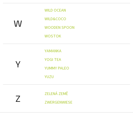
WILD OCEAN
WILD&COCO
W
WOODEN SPOON
WOSTOK
YAMANKA
YOGI TEA
Y
YUMMY PALEO
YUZU
ZELENÁ ZEMĚ
Z
ZWERGENWIESE
Z
á
p