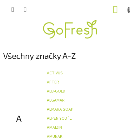
Přejít
NÁKUP
na
obsah
KOŠÍK
Všechny značky A-Z
ACTIVUS
AFTER
ALB-GOLD
ALGAMAR
ALMARA SOAP
A
ALPEN YOD´L
AMAIZIN
AMUNAK