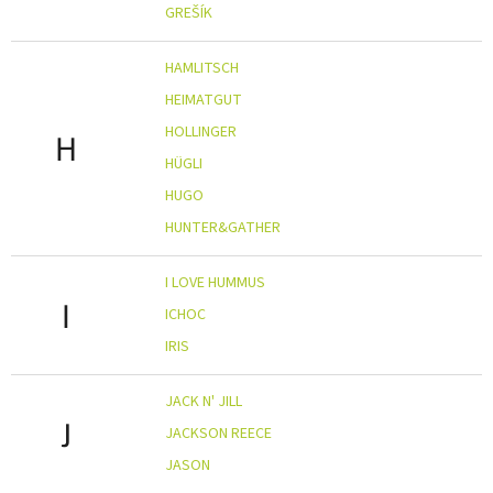
GREŠÍK
HAMLITSCH
HEIMATGUT
HOLLINGER
H
HÜGLI
HUGO
HUNTER&GATHER
I LOVE HUMMUS
I
ICHOC
IRIS
JACK N' JILL
J
JACKSON REECE
JASON