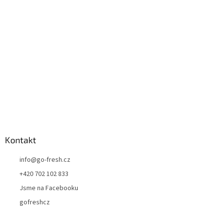
a
t
í
Kontakt
info
@
go-fresh.cz
+420 702 102 833
Jsme na Facebooku
gofreshcz