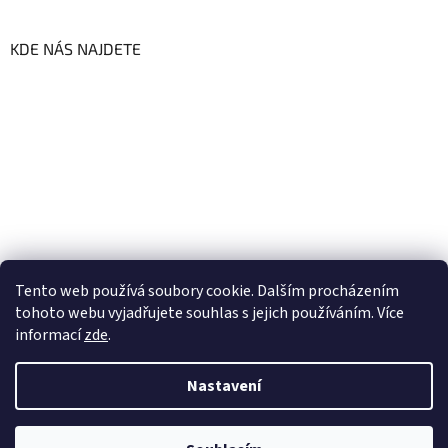
KDE NÁS NAJDETE
Tento web používá soubory cookie. Dalším procházením
tohoto webu vyjadřujete souhlas s jejich používáním. Více
informací
zde
.
Vytvořil Shoptet
Nastavení
Copyright 2026
GoFresh | Zdravé a čerstvé BIO potraviny
.