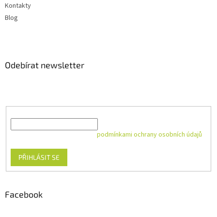
Kontakty
Blog
Odebírat newsletter
Vložte svůj e-mail a my vám budeme zasílat informace o nových
produktech na našem e-shopu.
E-mail
Vložením e-mailu souhlasíte s
podmínkami ochrany osobních údajů
PŘIHLÁSIT SE
Facebook