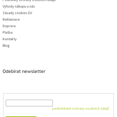
Výhody nákupu u nás
Zásady cookies EU
Reklamace
Doprava
Platba
Kontakty
Blog
Odebírat newsletter
Vložte svůj e-mail a my vám budeme zasílat informace o nových
produktech na našem e-shopu.
E-mail
Vložením e-mailu souhlasíte s
podmínkami ochrany osobních údajů