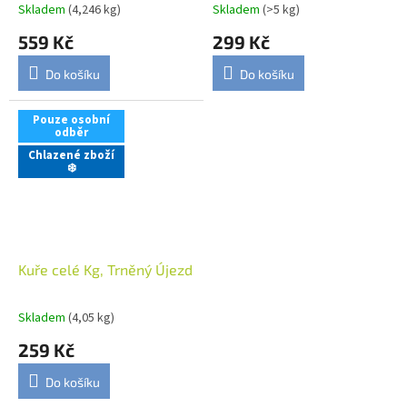
Skladem
(4,246 kg)
Skladem
(>5 kg)
559 Kč
299 Kč
Do košíku
Do košíku
Pouze osobní
odběr
Chlazené zboží
❄️
Kuře celé Kg, Trněný Újezd
Skladem
(4,05 kg)
259 Kč
Do košíku