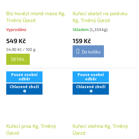
Bio hovězí mleté maso Kg,
Kuřecí skelet na polévku
Trněný Újezd
Kg, Trněný Újezd
Vyprodáno
Skladem
(1,334 kg)
549 Kč
159 Kč
Měrná
54,90 Kč / 100 g
Do košíku
cena:
DETAIL
Pouze osobní
Pouze osobní
odběr
odběr
Chlazené zboží
Chlazené zboží
❄️
❄️
Kuřecí prsa Kg, Trněný
Kuřecí stehna Kg, Trněný
Újezd
Újezd