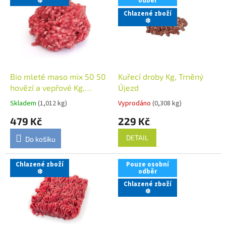
r
❄️
odběr
p
o
Chlazené zboží
i
❄️
d
s
u
p
k
r
t
o
ů
d
Bio mleté maso mix 50 50
Kuřecí droby Kg, Trněný
u
hovězí a vepřové Kg,
Újezd
k
Trněný Újezd
Skladem
(1,012 kg)
Vyprodáno
(0,308 kg)
t
479 Kč
229 Kč
ů
DETAIL
Do košíku
Chlazené zboží
Pouze osobní
❄️
odběr
Chlazené zboží
❄️