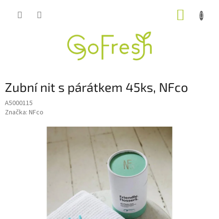
Přejít
NÁKUP
na
obsah
KOŠÍK
Zubní nit s párátkem 45ks, NFco
A5000115
Značka:
NFco