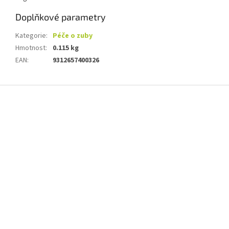
Doplňkové parametry
Kategorie
:
Péče o zuby
Hmotnost
:
0.115 kg
EAN
:
9312657400326
Z
á
p
a
t
í