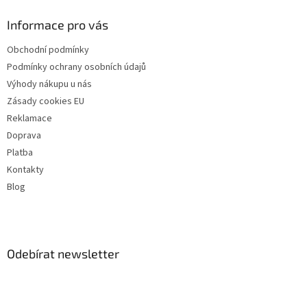
Informace pro vás
Obchodní podmínky
Podmínky ochrany osobních údajů
Výhody nákupu u nás
Zásady cookies EU
Reklamace
Doprava
Platba
Kontakty
Blog
Odebírat newsletter
Vložte svůj e-mail a my vám budeme zasílat informace o nových
produktech na našem e-shopu.