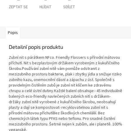
ZEPTAT SE
HLÍDAT
SDÍLET
Popis
Detailní popis produktu
Zubní nit s párátkem NFco. Friendly Flossers s přírodní mátovou
příchutí. Nit s bezplastovým držákem vyrobeným z kukuřičného
škrobu.Používání zubní nitě vám pomůže odstranit z
mezizubního prostoru bakterie, plak i zbytky jídla a snižuje riziko
zubního kazu, onemocnění dásní a zápachu z úst. Společně s
pravidelným čistěním zubů je zubní nit klíčem ke zdravému
chrupu a celé ústní dutiny.Každé balení obsahuje:- 45 individuálně
balených eco-friendly navlečených zubních nití s držákem-
držáky zubní nitě vyrobené z kukuřičného škrobu, neobsahují
plasty a dají se kompostovat- recyklovatelnou zubní nit s
přírodní mátovou příchutíBez škodlivých chemilálií. Bez
chemických látek typu PFAS nebo teflonu. Pro snadné čistění
mezizubního prostoru. Šetrné nejen k zubům, ale i planetě. 100%
veganské.