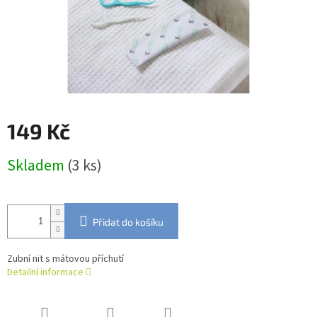
149 Kč
Měrná
Skladem
(3 ks)
cena:
Přidat do košíku
Zubní nit s mátovou příchutí
Detailní informace