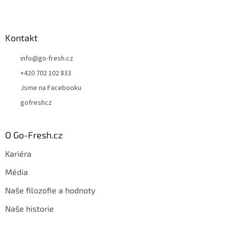
Kontakt
info
@
go-fresh.cz
+420 702 102 833
Jsme na Facebooku
gofreshcz
O Go-Fresh.cz
Kariéra
Média
Naše filozofie a hodnoty
Naše historie