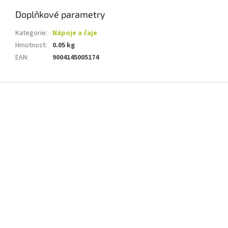
Doplňkové parametry
Kategorie
:
Nápoje a čaje
Hmotnost
:
0.05 kg
EAN
:
9004145005174
Z
á
p
a
t
í