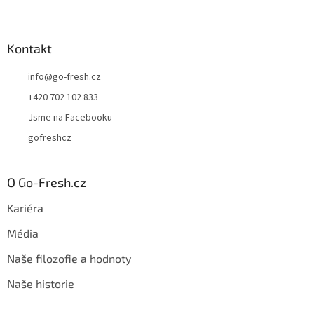
Kontakt
info
@
go-fresh.cz
+420 702 102 833
Jsme na Facebooku
gofreshcz
O Go-Fresh.cz
Kariéra
Média
Naše filozofie a hodnoty
Naše historie