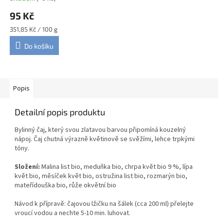
95 Kč
Měrná
351,85 Kč / 100 g
cena:
Do košíku
Popis
Detailní popis produktu
Bylinný čaj, který svou zlatavou barvou připomíná kouzelný
nápoj. Čaj chutná výrazně květinově se svěžími, lehce trpkými
tóny.
Složení:
Malina list bio, meduňka bio, chrpa květ bio 9 %, lípa
květ bio, měsíček květ bio, ostružina list bio, rozmarýn bio,
mateřídouška bio, růže okvětní bio
Návod k přípravě: čajovou lžičku na šálek (cca 200 ml) přelejte
vroucí vodou a nechte 5-10 min. luhovat.