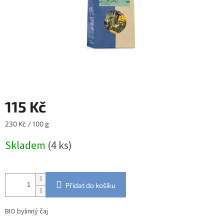
115 Kč
Měrná
230 Kč / 100 g
cena:
Skladem
(4 ks)
Přidat do košíku
BIO bylinný čaj