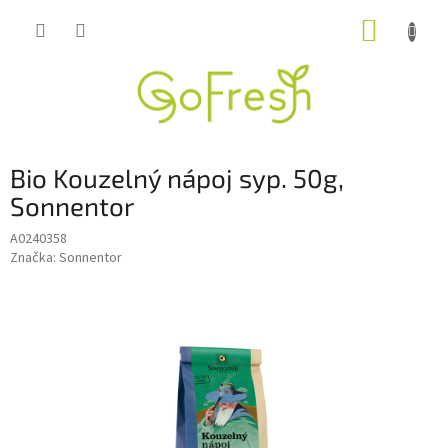
Přejít
NÁKUP
na
obsah
KOŠÍK
Bio Kouzelný nápoj syp. 50g,
Sonnentor
A0240358
Značka:
Sonnentor