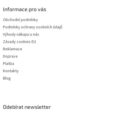
Informace pro vás
Obchodní podmínky
Podmínky ochrany osobních údajů
Výhody nákupu u nás
Zásady cookies EU
Reklamace
Doprava
Platba
Kontakty
Blog
Odebírat newsletter
Vložte svůj e-mail a my vám budeme zasílat informace o nových
produktech na našem e-shopu.