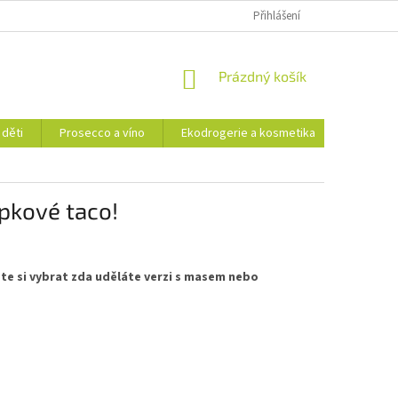
Přihlášení
NÁKUPNÍ
Prázdný košík
KOŠÍK
 děti
Prosecco a víno
Ekodrogerie a kosmetika
Moje ob
pkové taco!
ete si vybrat zda uděláte verzi s masem nebo