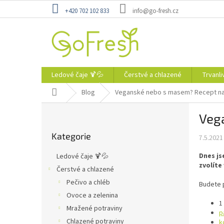
Přejít
+420 702 102 833
info@go-fresh.cz
na
obsah
Ledové čaje 🍹💦
Čerstvé a chlazené
Trvanli
Domů
Blog
Veganské nebo s masem? Recept na
P
Veg
o
Přeskočit
s
Kategorie
kategorie
7.5.2021
t
r
Dnes js
Ledové čaje 🍹💦
a
zvolíte
Čerstvé a chlazené
n
Pečivo a chléb
n
Budete 
í
Ovoce a zelenina
1
p
Mražené potraviny
p
a
Chlazené potraviny
k