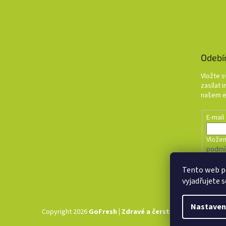
Odebí
Vložte 
zasílat 
našem e
E-mail
Vložen
podmí
Tento web p
PŘI
vyjadřujete s
Nastaven
Copyright 2026
GoFresh | Zdravé a čerstvé BIO potraviny