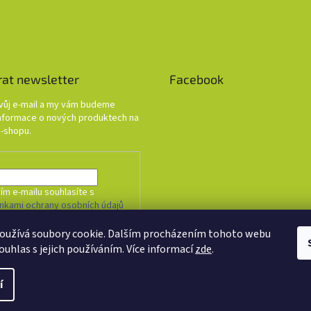
rat newsletter
Facebook
svůj e-mail a my vám budeme
informace o nových produktech na
-shopu.
ím e-mailu souhlasíte s
nkami ochrany osobních údajů
oužívá soubory cookie. Dalším procházením tohoto webu
HLÁSIT SE
ouhlas s jejich používáním. Více informací
zde
.
í
. Všechna práva vyhrazena.
Upravit nastavení cookies