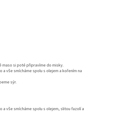
é maso si poté připravíme do misky.
mno a vše smícháme spolu s olejem a kořením na
peme sýr.
o a vše smícháme spolu s olejem, slitou fazolí a