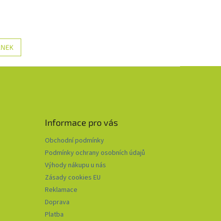
ÁNEK
Informace pro vás
Obchodní podmínky
Podmínky ochrany osobních údajů
Výhody nákupu u nás
Zásady cookies EU
Reklamace
Doprava
Platba