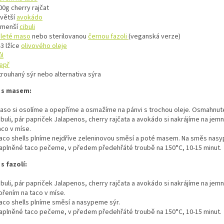
00g cherry rajčat
 větší
avokádo
 menší
cibuli
leté maso
nebo sterilovanou
černou fazoli
(veganská verze)
-3 lžíce
olivového oleje
ůl
epř
trouhaný sýr nebo alternativa sýra
 s masem:
aso si osolíme a opepříme a osmažíme na pánvi s trochou oleje. Osmahnut
ibuli, pár papriček Jalapenos, cherry rajčata a avokádo si nakrájíme na je
aco v míse.
aco shells plníme nejdříve zeleninovou směsí a poté masem. Na směs nasy
aplněné taco pečeme, v předem předehřáté troubě na 150°C, 10-15 minut.
s fazolí:
ibuli, pár papriček Jalapenos, cherry rajčata a avokádo si nakrájíme na jemn
ořením na taco v míse.
aco shells plníme směsí a nasypeme sýr.
aplněné taco pečeme, v předem předehřáté troubě na 150°C, 10-15 minut.