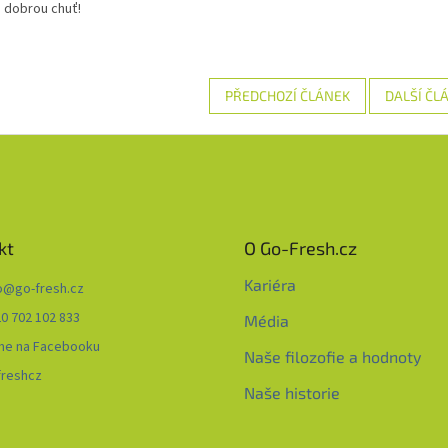
 dobrou chuť!
PŘEDCHOZÍ ČLÁNEK
DALŠÍ ČL
kt
O Go-Fresh.cz
Kariéra
o
@
go-fresh.cz
0 702 102 833
Média
me na Facebooku
Naše filozofie a hodnoty
freshcz
Naše historie