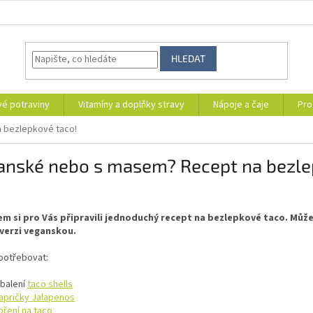
HLEDAT
vé potraviny
Vitamíny a doplňky stravy
Nápoje a čaje
Pro
 bezlepkové taco!
anské nebo s masem? Recept na bezle
em si pro Vás připravili jednoduchý recept na bezlepkové taco. Můž
 verzi veganskou.
potřebovat:
 balení
taco shells
apričky Jalapenos
oření na taco