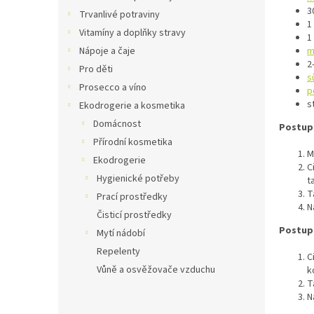
n
3
Trvanlivé potraviny
e
1
Vitamíny a doplňky stravy
l
1
m
Nápoje a čaje
2
Pro děti
s
Prosecco a víno
p
s
Ekodrogerie a kosmetika
Domácnost
Postup
Přírodní kosmetika
M
Ekodrogerie
C
Hygienické potřeby
t
T
Prací prostředky
N
Čisticí prostředky
Postup 
Mytí nádobí
Repelenty
C
Vůně a osvěžovače vzduchu
k
T
N