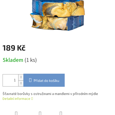
189 Kč
Měrná
Skladem
(1 ks)
cena:
Přidat do košíku
Šťavnaté borůvky s ostružinami a mandlemi v přírodním mýdle
Detailní informace