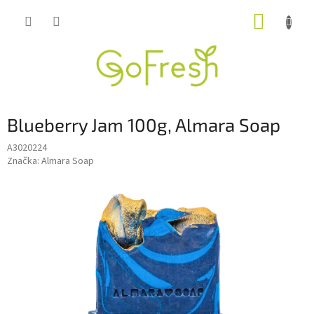
Přejít
NÁKUP
na
obsah
KOŠÍK
Blueberry Jam 100g, Almara Soap
A3020224
Značka:
Almara Soap