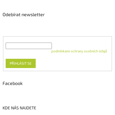
Odebírat newsletter
Vložte svůj e-mail a my vám budeme zasílat informace o nových
produktech na našem e-shopu.
E-mail
Vložením e-mailu souhlasíte s
podmínkami ochrany osobních údajů
PŘIHLÁSIT SE
Facebook
KDE NÁS NAJDETE