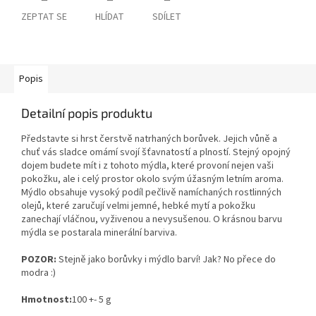
ZEPTAT SE
HLÍDAT
SDÍLET
Popis
Detailní popis produktu
Představte si hrst čerstvě natrhaných borůvek. Jejich vůně a
chuť vás sladce omámí svojí šťavnatostí a plností. Stejný opojný
dojem budete mít i z tohoto mýdla, které provoní nejen vaši
pokožku, ale i celý prostor okolo svým úžasným letním aroma.
Mýdlo obsahuje vysoký podíl pečlivě namíchaných rostlinných
olejů, které zaručují velmi jemné, hebké mytí a pokožku
zanechají vláčnou, vyživenou a nevysušenou. O krásnou barvu
mýdla se postarala minerální barviva.
POZOR:
Stejně jako borůvky i mýdlo barví! Jak? No přece do
modra :)
Hmotnost:
100 +- 5 g