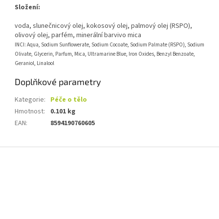
Složení:
voda, slunečnicový olej, kokosový olej, palmový olej (RSPO),
olivový olej, parfém, minerální barvivo mica
INCI: Aqua, Sodium Sunflowerate, Sodium Cocoate, Sodium Palmate (RSPO), Sodium
Olivate, Glycerin, Parfum, Mica, Ultramarine Blue, Iron Oxides, Benzyl Benzoate,
Geraniol, Linalool
Doplňkové parametry
Kategorie
:
Péče o tělo
Hmotnost
:
0.101 kg
EAN
:
8594190760605
Z
á
p
a
t
í