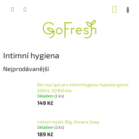
Přejít
NÁKUP
na
obsah
KOŠÍK
Intimní hygiena
Nejprodávanější
Bio mycí gel pro intimní hygienu hypoalergenní
200ml, SO’BiO étic
Skladem
(1 ks)
149 Kč
Intimní mýdlo 90g, Almara Soap
Skladem
(2 ks)
189 Kč