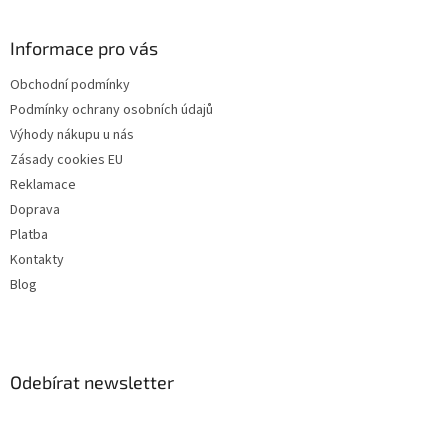
Informace pro vás
Obchodní podmínky
Podmínky ochrany osobních údajů
Výhody nákupu u nás
Zásady cookies EU
Reklamace
Doprava
Platba
Kontakty
Blog
Odebírat newsletter
Vložte svůj e-mail a my vám budeme zasílat informace o nových
produktech na našem e-shopu.