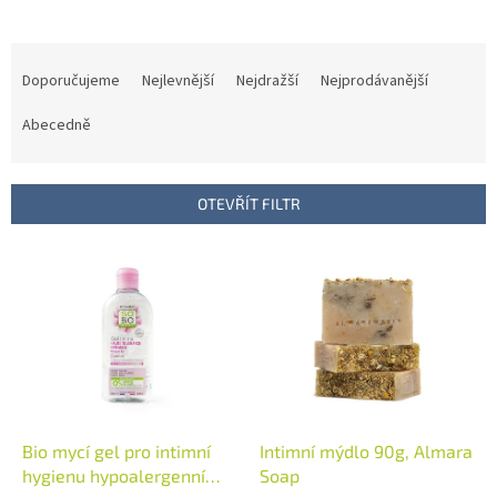
Ř
a
Doporučujeme
Nejlevnější
Nejdražší
Nejprodávanější
z
e
Abecedně
n
í
p
OTEVŘÍT FILTR
r
o
V
d
ý
u
p
k
i
t
s
ů
p
r
o
d
Bio mycí gel pro intimní
Intimní mýdlo 90g, Almara
u
hygienu hypoalergenní
Soap