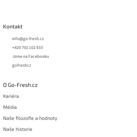
i
s
u
Kontakt
info
@
go-fresh.cz
+420 702 102 833
Jsme na Facebooku
gofreshcz
O Go-Fresh.cz
Kariéra
Média
Naše filozofie a hodnoty
Naše historie