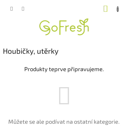
Přejít
NÁKUP
na
obsah
KOŠÍK
Houbičky, utěrky
Produkty teprve připravujeme.
Můžete se ale podívat na ostatní kategorie.