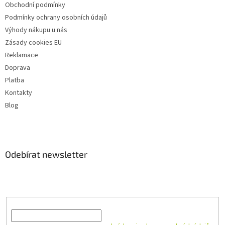
Obchodní podmínky
Podmínky ochrany osobních údajů
Výhody nákupu u nás
Zásady cookies EU
Reklamace
Doprava
Platba
Kontakty
Blog
Odebírat newsletter
Vložte svůj e-mail a my vám budeme zasílat informace o nových
produktech na našem e-shopu.
E-mail