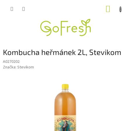
Přejít
NÁKUP
na
obsah
KOŠÍK
Kombucha heřmánek 2L, Stevikom
A0270202
Značka:
Stevikom