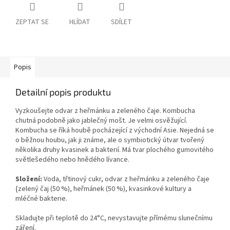
ZEPTAT SE
HLÍDAT
SDÍLET
Popis
Detailní popis produktu
Vyzkoušejte odvar z heřmánku a zeleného čaje. Kombucha
chutná podobně jako jablečný mošt. Je velmi osvěžující.
Kombucha se říká houbě pocházející z východní Asie. Nejedná se
o běžnou houbu, jak ji známe, ale o symbiotický útvar tvořený
několika druhy kvasinek a bakterií. Má tvar plochého gumovitého
světlešedého nebo hnědého lívance.
Složení:
Voda, třtinový cukr, odvar z heřmánku a zeleného čaje
{zelený čaj (50 %), heřmánek (50 %), kvasinkové kultury a
mléčné bakterie.
Skladujte při teplotě do 24°C, nevystavujte přímému slunečnímu
záření.