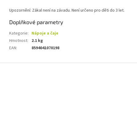
Upozornění: Zákal není na závadu. Není určeno pro děti do 3 let.
Doplňkové parametry
Kategorie
:
Nápoje a čaje
Hmotnost
:
2.1 kg
EAN
:
8594041070198
Z
á
p
a
t
í