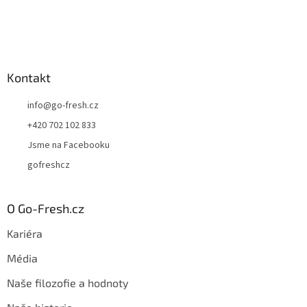
Kontakt
info
@
go-fresh.cz
+420 702 102 833
Jsme na Facebooku
gofreshcz
O Go-Fresh.cz
Kariéra
Média
Naše filozofie a hodnoty