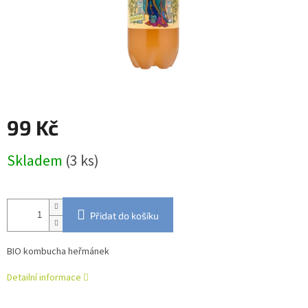
99 Kč
Měrná
Skladem
(3 ks)
cena:
Přidat do košíku
BIO kombucha heřmánek
Detailní informace