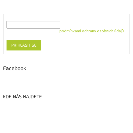
produktech na našem e-shopu.
E-mail
Vložením e-mailu souhlasíte s
podmínkami ochrany osobních údajů
PŘIHLÁSIT SE
Facebook
KDE NÁS NAJDETE