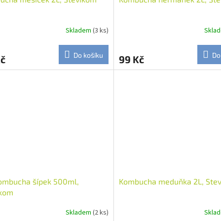
Skladem
(3 ks)
Skla
Do košíku
Do
Kč
99 Kč
ombucha šípek 500ml,
Kombucha meduňka 2L, Ste
ikom
Skladem
(2 ks)
Skla