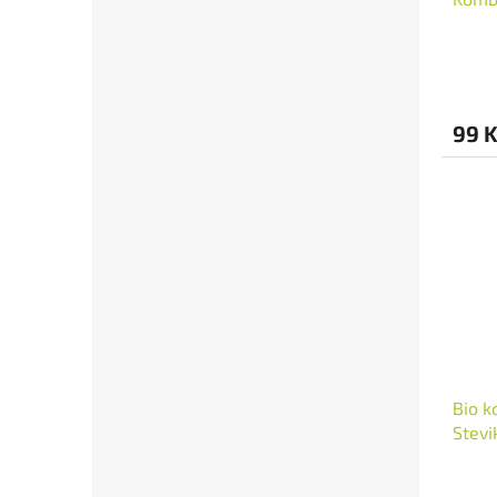
99 
Bio k
Stev