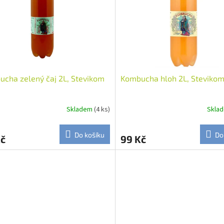
cha zelený čaj 2L, Stevikom
Kombucha hloh 2L, Steviko
Skladem
(4 ks)
Skla
Do košíku
Do
Kč
99 Kč