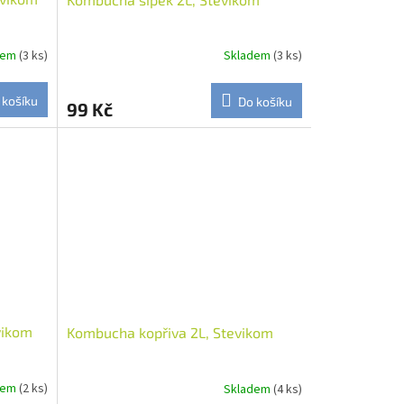
dem
(3 ks)
Skladem
(3 ks)
 košíku
Do košíku
99 Kč
vikom
Kombucha kopřiva 2L, Stevikom
dem
(2 ks)
Skladem
(4 ks)