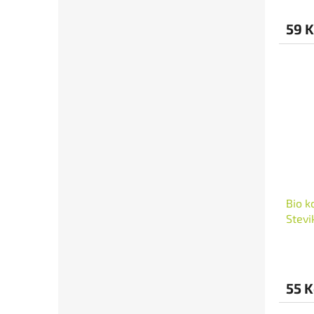
59 K
Bio k
Stev
55 K