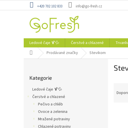
Přejít
+420 702 102 833
info@go-fresh.cz
na
obsah
Ledové čaje 🍹💦
Čerstvé a chlazené
Trvanli
Domů
Prodávané značky
Stevikom
P
Ste
o
Přeskočit
s
Kategorie
kategorie
t
Ř
r
Ledové čaje 🍹💦
a
a
Dopor
Čerstvé a chlazené
z
n
Pečivo a chléb
e
n
V
n
í
Ovoce a zelenina
ý
í
p
Mražené potraviny
p
p
a
Chlazené potraviny