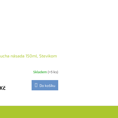
ucha násada 150ml, Stevikom
Skladem
(>5 ks)
Do košíku
 Kč
O
v
l
á