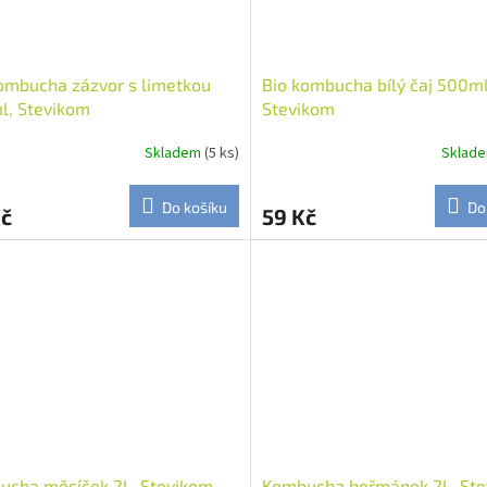
ombucha zázvor s limetkou
Bio kombucha bílý čaj 500ml
l, Stevikom
Stevikom
Skladem
(5 ks)
Sklad
Do košíku
Do
Kč
59 Kč
ucha měsíček 2L, Stevikom
Kombucha heřmánek 2L, St