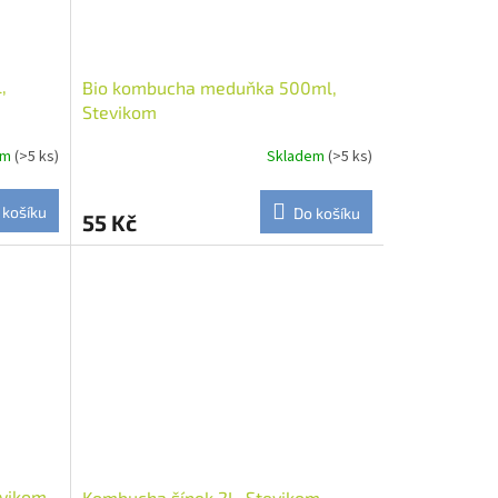
,
Bio kombucha meduňka 500ml,
Stevikom
em
(>5 ks)
Skladem
(>5 ks)
 košíku
Do košíku
55 Kč
evikom
Kombucha šípek 2L, Stevikom