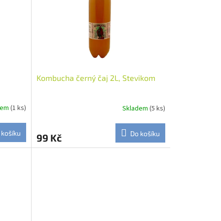
m
Kombucha černý čaj 2L, Stevikom
dem
(1 ks)
Skladem
(5 ks)
 košíku
Do košíku
99 Kč