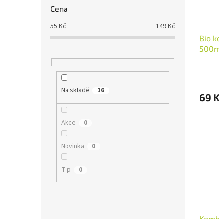
Cena
55
Kč
149
Kč
Bio k
500m
Na skladě
16
69 
Akce
0
Novinka
0
Tip
0
Komb