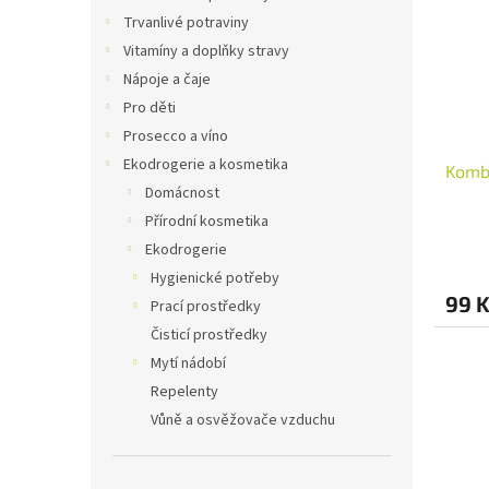
i
r
n
Trvanlivé potraviny
s
o
e
Vitamíny a doplňky stravy
p
d
l
r
u
Nápoje a čaje
o
k
Pro děti
d
t
Prosecco a víno
u
ů
Ekodrogerie a kosmetika
Kombu
k
Domácnost
t
ů
Přírodní kosmetika
Ekodrogerie
Hygienické potřeby
99 
Prací prostředky
Čisticí prostředky
Mytí nádobí
Repelenty
Vůně a osvěžovače vzduchu