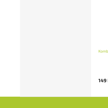
Komb
149
Z
á