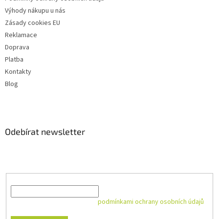
Výhody nákupu u nás
Zásady cookies EU
Reklamace
Doprava
Platba
Kontakty
Blog
Odebírat newsletter
Vložte svůj e-mail a my vám budeme zasílat informace o nových
produktech na našem e-shopu.
E-mail
Vložením e-mailu souhlasíte s
podmínkami ochrany osobních údajů