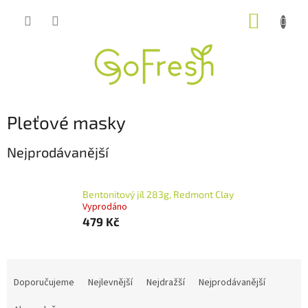
Přejít
NÁKUP
na
obsah
KOŠÍK
Pleťové masky
Nejprodávanější
Bentonitový jíl 283g, Redmont Clay
Vyprodáno
479 Kč
Ř
a
Doporučujeme
Nejlevnější
Nejdražší
Nejprodávanější
z