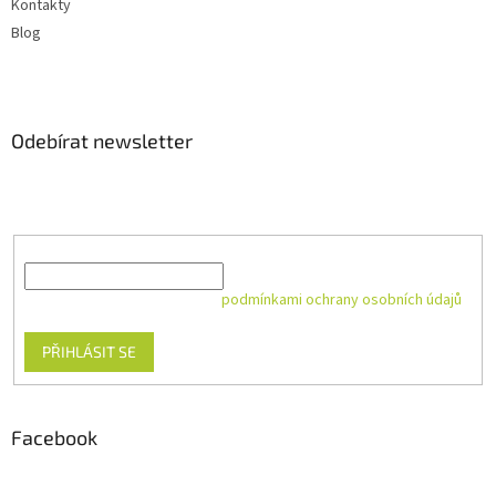
Kontakty
Blog
Odebírat newsletter
Vložte svůj e-mail a my vám budeme zasílat informace o nových
produktech na našem e-shopu.
E-mail
Vložením e-mailu souhlasíte s
podmínkami ochrany osobních údajů
PŘIHLÁSIT SE
Facebook