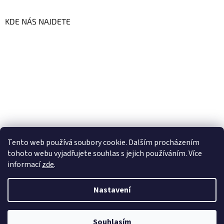
KDE NÁS NAJDETE
Tento web používá soubory cookie. Dalším procházením
tohoto webu vyjadřujete souhlas s jejich používáním. Více
informací
zde
.
Vytvořil Shoptet
Nastavení
Copyright 2026
GoFresh | Zdravé a čerstvé BIO potraviny
.
Souhlasím
Všechna práva vyhrazena.
Upravit nastavení cookies