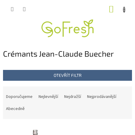
Přejít
NÁKUP
na
obsah
KOŠÍK
Crémants Jean-Claude Buecher
OTEVŘÍT FILTR
Ř
a
Doporučujeme
Nejlevnější
Nejdražší
Nejprodávanější
z
e
Abecedně
n
í
V
p
ý