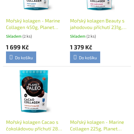
p
r
o
d
Mořský kolagen - Marine
Mořský kolagen Beauty s
u
Collagen 450g, Planet
jahodovou příchutí 231g,
k
Paleo
Planet Paleo
Skladem
(2 ks)
Skladem
(2 ks)
t
1 699 Kč
1 379 Kč
ů
Do košíku
Do košíku
Mořský kolagen Cacao s
Mořský kolagen - Marine
čokoládovou příchutí 285g
Collagen 225g, Planet