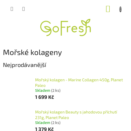
Přejít
NÁKUP
na
obsah
KOŠÍK
Mořské kolageny
Nejprodávanější
Mořský kolagen - Marine Collagen 450g, Planet
Paleo
Skladem
(2 ks)
1 699 Kč
Mořský kolagen Beauty s jahodovou příchutí
231g, Planet Paleo
Skladem
(2 ks)
1 379 Kč