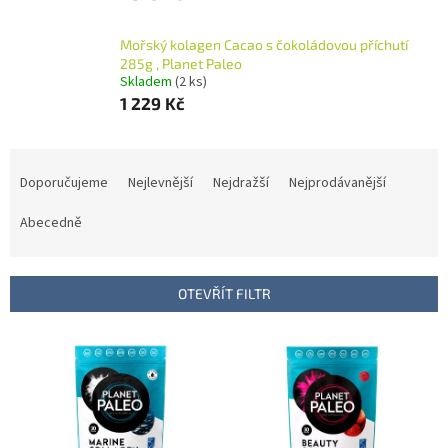
Mořský kolagen Cacao s čokoládovou příchutí
285g , Planet Paleo
Skladem
(2 ks)
1 229 Kč
Ř
a
Doporučujeme
Nejlevnější
Nejdražší
Nejprodávanější
z
e
Abecedně
n
í
p
OTEVŘÍT FILTR
r
o
V
d
ý
u
p
k
i
t
s
ů