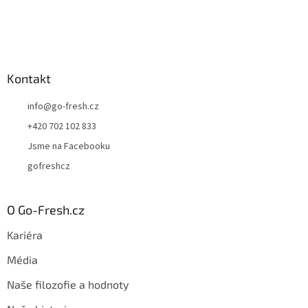
p
i
s
u
Kontakt
info
@
go-fresh.cz
+420 702 102 833
Jsme na Facebooku
gofreshcz
O Go-Fresh.cz
Kariéra
Média
Naše filozofie a hodnoty