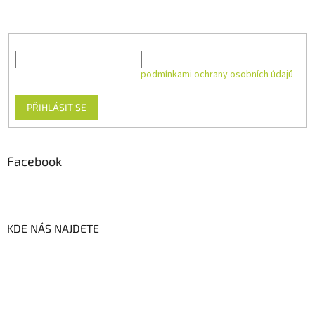
produktech na našem e-shopu.
E-mail
Vložením e-mailu souhlasíte s
podmínkami ochrany osobních údajů
PŘIHLÁSIT SE
Facebook
KDE NÁS NAJDETE