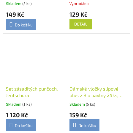
Organyc
Skladem
(3 ks)
Vyprodáno
149 Kč
129 Kč
DETAIL
Do košíku
Set zásaditých punčoch,
Dámské vložky slipové
Jentschura
plus z Bio bavlny 24ks,
Organyc
Skladem
(1 ks)
Skladem
(5 ks)
1 120 Kč
159 Kč
Do košíku
Do košíku