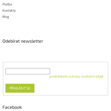
Platba
Kontakty
Blog
Odebírat newsletter
Vložte svůj e-mail a my vám budeme zasílat informace o nových
produktech na našem e-shopu.
E-mail
Vložením e-mailu souhlasíte s
podmínkami ochrany osobních údajů
PŘIHLÁSIT SE
Facebook