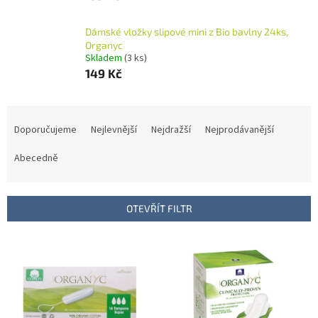
Dámské vložky slipové mini z Bio bavlny 24ks,
Organyc
Skladem
(3 ks)
149 Kč
Ř
a
Doporučujeme
Nejlevnější
Nejdražší
Nejprodávanější
z
e
Abecedně
n
í
p
OTEVŘÍT FILTR
r
o
V
d
ý
u
p
k
i
t
s
ů