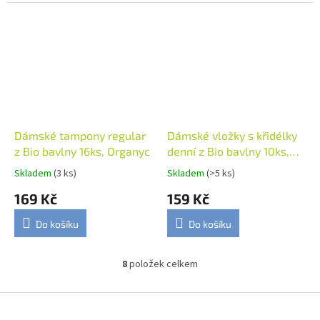
Dámské tampony regular
Dámské vložky s křidélky
z Bio bavlny 16ks, Organyc
denní z Bio bavlny 10ks,
Organyc
Skladem
(3 ks)
Skladem
(>5 ks)
169 Kč
159 Kč
Do košíku
Do košíku
8
položek celkem
O
v
l
Z
á
á