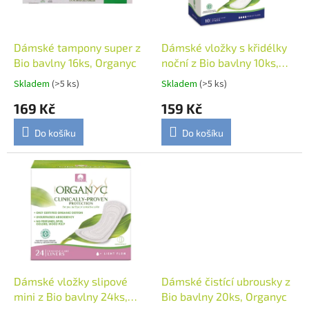
p
r
o
d
Dámské tampony super z
Dámské vložky s křidélky
u
Bio bavlny 16ks, Organyc
noční z Bio bavlny 10ks,
k
Organyc
Skladem
(>5 ks)
Skladem
(>5 ks)
t
169 Kč
159 Kč
ů
Do košíku
Do košíku
Dámské vložky slipové
Dámské čistící ubrousky z
mini z Bio bavlny 24ks,
Bio bavlny 20ks, Organyc