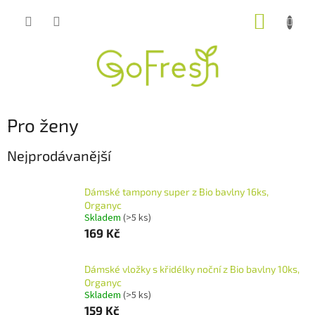
Přejít
NÁKUP
na
obsah
KOŠÍK
Pro ženy
Nejprodávanější
Dámské tampony super z Bio bavlny 16ks,
Organyc
Skladem
(>5 ks)
169 Kč
Dámské vložky s křidélky noční z Bio bavlny 10ks,
Organyc
Skladem
(>5 ks)
159 Kč