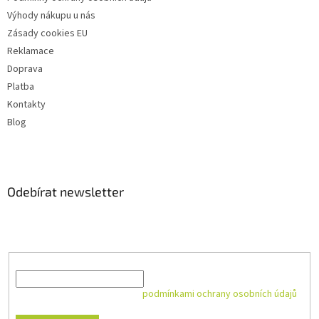
Výhody nákupu u nás
Zásady cookies EU
Reklamace
Doprava
Platba
Kontakty
Blog
Odebírat newsletter
Vložte svůj e-mail a my vám budeme zasílat informace o nových
produktech na našem e-shopu.
E-mail
Vložením e-mailu souhlasíte s
podmínkami ochrany osobních údajů