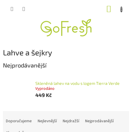
Přejít
NÁKUP
na
obsah
KOŠÍK
Lahve a šejkry
Nejprodávanější
Skleněná lahev na vodu s logem Tierra Verde
Vyprodáno
449 Kč
Ř
a
Doporučujeme
Nejlevnější
Nejdražší
Nejprodávanější
z