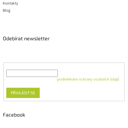
Kontakty
Blog
Odebírat newsletter
Vložte svůj e-mail a my vám budeme zasílat informace o nových
produktech na našem e-shopu.
E-mail
Vložením e-mailu souhlasíte s
podmínkami ochrany osobních údajů
PŘIHLÁSIT SE
Facebook