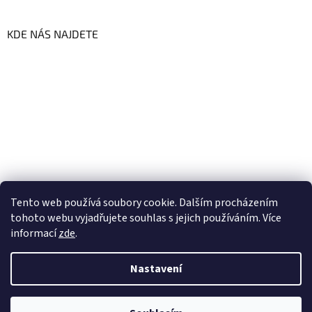
KDE NÁS NAJDETE
Tento web používá soubory cookie. Dalším procházením
tohoto webu vyjadřujete souhlas s jejich používáním. Více
informací
zde
.
Vytvořil Shoptet
Nastavení
Copyright 2026
GoFresh | Zdravé a čerstvé BIO potraviny
.