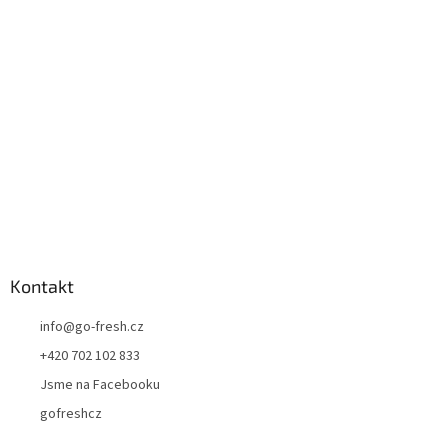
a
t
í
Kontakt
info
@
go-fresh.cz
+420 702 102 833
Jsme na Facebooku
gofreshcz