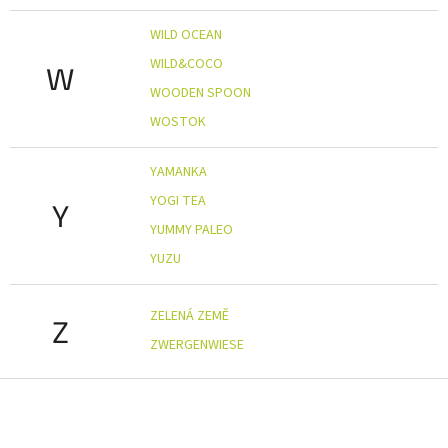
WILD OCEAN
WILD&COCO
W
WOODEN SPOON
WOSTOK
YAMANKA
YOGI TEA
Y
YUMMY PALEO
YUZU
ZELENÁ ZEMĚ
Z
ZWERGENWIESE
Z
á
p