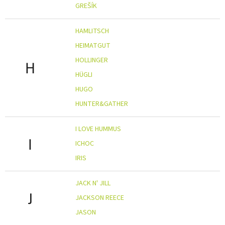
GREŠÍK
HAMLITSCH
HEIMATGUT
HOLLINGER
H
HÜGLI
HUGO
HUNTER&GATHER
I LOVE HUMMUS
I
ICHOC
IRIS
JACK N' JILL
J
JACKSON REECE
JASON