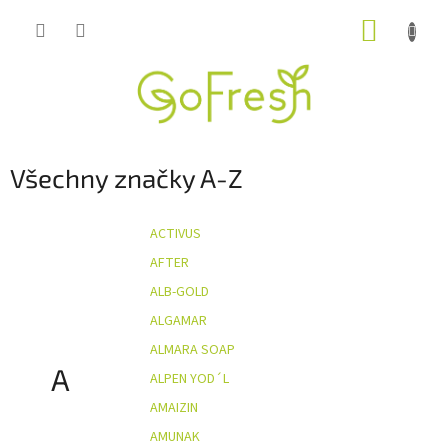
Přejít
NÁKUP
na
obsah
KOŠÍK
Všechny značky A-Z
ACTIVUS
AFTER
ALB-GOLD
ALGAMAR
ALMARA SOAP
A
ALPEN YOD´L
AMAIZIN
AMUNAK