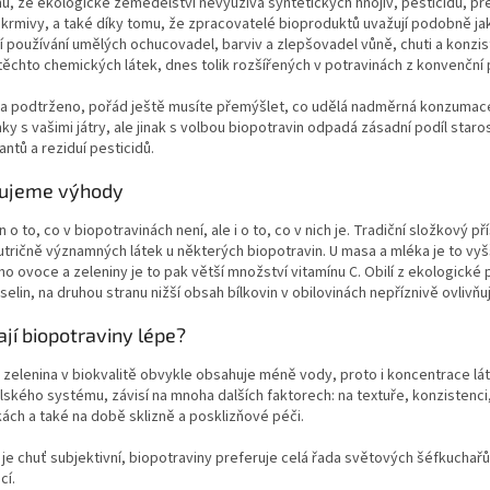
u, že ekologické zemědělství nevyužívá syntetických hnojiv, pesticidů, př
 krmivy, a také díky tomu, že zpracovatelé bioproduktů uvažují podobně ja
jí používání umělých ochucovadel, barviv a zlepšovadel vůně, chuti a konz
těchto chemických látek, dnes tolik rozšířených v potravinách z konvenční
 a podtrženo, pořád ještě musíte přemýšlet, co udělá nadměrná konzumace
ky s vašimi játry, ale jinak s volbou biopotravin odpadá zásadní podíl starost
ntů a reziduí pesticidů.
rujeme výhody
n o to, co v biopotravinách není, ale i o to, co v nich je. Tradiční složkový 
tričně významných látek u některých biopotravin. U masa a mléka je to vy
o ovoce a zeleniny je to pak větší množství vitamínu C. Obilí z ekologic
elin, na druhou stranu nižší obsah bílkovin v obilovinách nepříznivě ovlivň
jí biopotraviny lépe?
zelenina v biokvalitě obvykle obsahuje méně vody, proto i koncentrace láte
kého systému, závisí na mnoha dalších faktorech: na textuře, konzistenci,
ch a také na době sklizně a posklizňové péči.
 je chuť subjektivní, biopotraviny preferuje celá řada světových šéfkuchařů 
cí.