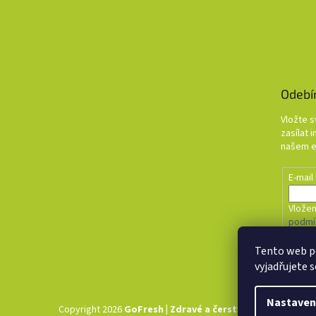
Odebí
Vložte 
zasílat 
našem e
E-mail
Vložen
podmí
Tento web p
PŘI
vyjadřujete s
Nastaven
Copyright 2026
GoFresh | Zdravé a čerstvé BIO potraviny