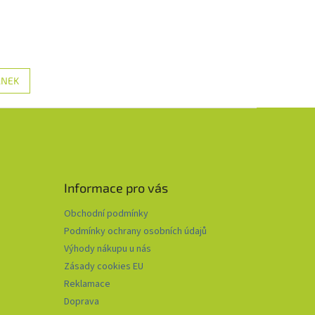
ÁNEK
Informace pro vás
Obchodní podmínky
Podmínky ochrany osobních údajů
Výhody nákupu u nás
Zásady cookies EU
Reklamace
Doprava