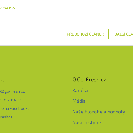
ovime.bio
PŘEDCHOZÍ ČLÁNEK
DALŠÍ ČL
kt
O Go-Fresh.cz
Kariéra
o
@
go-fresh.cz
0 702 102 833
Média
me na Facebooku
Naše filozofie a hodnoty
freshcz
Naše historie