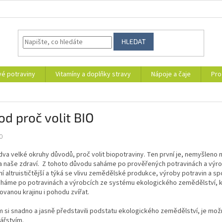
HLEDAT
vé potraviny
Vitamíny a doplňky stravy
Nápoje a čaje
Pro
d proč volit BIO
0
dva velké okruhy důvodů, proč volit biopotraviny. Ten první je, nemyšleno n
na naše zdraví.
Z tohoto důvodu saháme po prověřených potravinách a výrob
í altruističtější a týká se vlivu zemědělské produkce, výroby potravin a spo
háme po potravinách a výrobcích ze systému ekologického zemědělství, kte
vanou krajinu i pohodu zvířat.
 si snadno a jasně představili podstatu ekologického zemědělství, je mo
ářstvím.