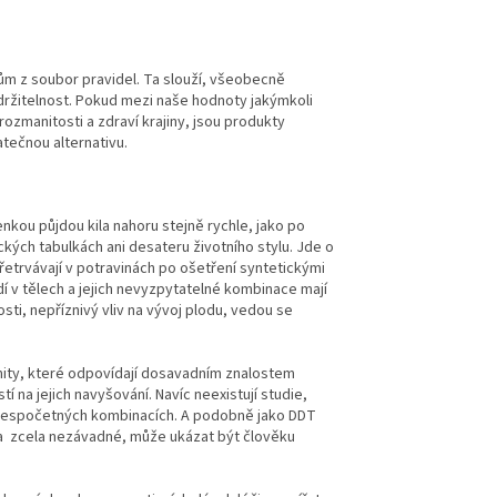
m z soubor pravidel. Ta slouží, všeobecně
a udržitelnost. Pokud mezi naše hodnoty jakýmkoli
zmanitosti a zdraví krajiny, jsou produkty
atečnou alternativu.
nkou půjdou kila nahoru stejně rychle, jako po
ckých tabulkách ani desateru životního stylu. Jde o
řetrvávají v potravinách po ošetření syntetickými
 v tělech a jejich nevyzpytatelné kombinace mají
osti, nepříznivý vliv na vývoj plodu, vedou se
mity, které odpovídají dosavadním znalostem
 na jejich navyšování. Navíc neexistují studie,
 v nespočetných kombinacích. A podobně jako DDT
a
zcela nezávadné, může ukázat být člověku