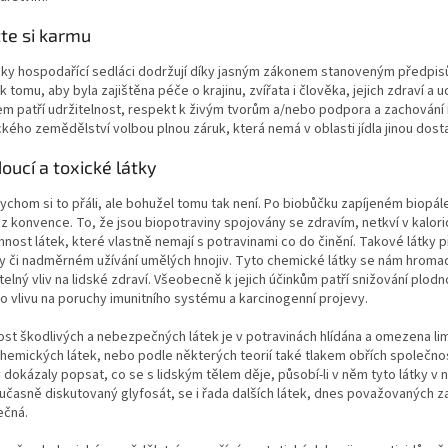
te si karmu
cky hospodařící sedláci dodržují díky jasným zákonem stanoveným předpisů
k tomu, aby byla zajištěna péče o krajinu, zvířata i člověka, jejich zdraví 
 patří udržitelnost, respekt k živým tvorům a/nebo podpora a zachování ro
kého zemědělství volbou plnou záruk, která nemá v oblasti jídla jinou dost
ucí a toxické látky
chom si to přáli, ale bohužel tomu tak není. Po biobůčku zapíjeném biopále
z konvence. To, že jsou biopotraviny spojovány se zdravím, netkví v kalori
nost látek, které vlastně nemají s potravinami co do činění. Takové látky p
y či nadměrném užívání umělých hnojiv. Tyto chemické látky se nám hromadí
elný vliv na lidské zdraví. Všeobecně k jejich účinkům patří snižování plodn
o vlivu na poruchy imunitního systému a karcinogenní projevy.
st škodlivých a nebezpečných látek je v potravinách hlídána a omezena li
hemických látek, nebo podle některých teorií také tlakem obřích společností
 dokázaly popsat, co se s lidským tělem děje, působí-li v něm tyto látky
časně diskutovaný glyfosát, se i řada dalších látek, dnes považovaných z
čná.