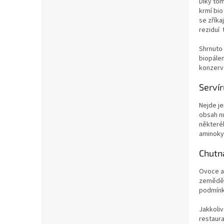
Díky tom
krmí bio
se zříka
reziduí
Shrnuto
biopálen
konzerva
Serví
Nejde je
obsah nu
některéh
aminokys
Chutna
Ovoce a 
zeměděls
podmínká
Jakkoliv
restaura