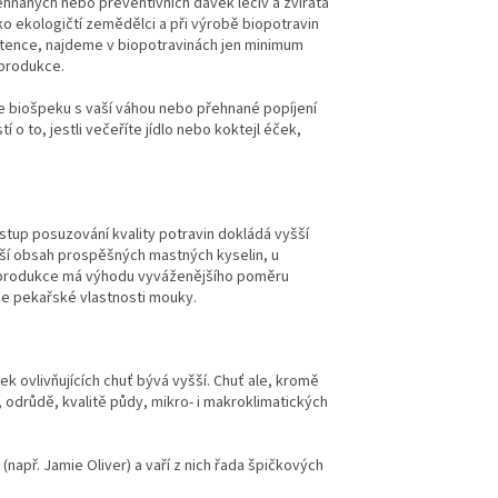
ehnaných nebo preventivních dávek léčiv a zvířata
ko ekologičtí zemědělci a při výrobě biopotravin
istence, najdeme v biopotravinách jen minimum
 produkce.
 biošpeku s vaší váhou nebo přehnané popíjení
í o to, jestli večeříte jídlo nebo koktejl éček,
přístup posuzování kvality potravin dokládá vyšší
šší obsah prospěšných mastných kyselin, u
ké produkce má výhodu vyváženějšího poměru
uje pekařské vlastnosti mouky.
k ovlivňujících chuť bývá vyšší. Chuť ale, kromě
 odrůdě, kvalitě půdy, mikro- i makroklimatických
(např. Jamie Oliver) a vaří z nich řada špičkových