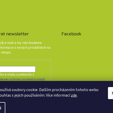
rat newsletter
Facebook
svůj e-mail a my vám budeme
informace o nových produktech na
-shopu.
ím e-mailu souhlasíte s
nkami ochrany osobních údajů
oužívá soubory cookie. Dalším procházením tohoto webu
HLÁSIT SE
ouhlas s jejich používáním. Více informací
zde
.
í
. Všechna práva vyhrazena.
Upravit nastavení cookies