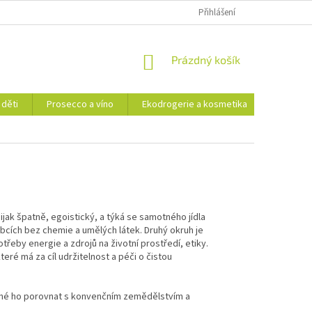
Přihlášení
NÁKUPNÍ
Prázdný košík
KOŠÍK
 děti
Prosecco a víno
Ekodrogerie a kosmetika
Moje ob
ijak špatně, egoistický, a týká se samotného jídla
cích bez chemie a umělých látek. Druhý okruh je
třeby energie a zdrojů na životní prostředí, etiky.
ré má za cíl udržitelnost a péči o čistou
žné ho porovnat s konvenčním zemědělstvím a