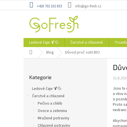
Přejít
+420 702 102 833
info@go-fresh.cz
na
obsah
Ledové čaje 🍹💦
Čerstvé a chlazené
Trvanli
Domů
Blog
Důvod proč volit BIO
P
Důvo
o
Přeskočit
s
Kategorie
kategorie
31.8.202
t
r
Jsou tu 
Ledové čaje 🍹💦
a
a vlivu 
Čerstvé a chlazené
n
o poznán
Pečivo a chléb
n
Proto sa
nedranco
í
Ovoce a zelenina
p
Mražené potraviny
Abychom
a
Chlazené potraviny
potravin