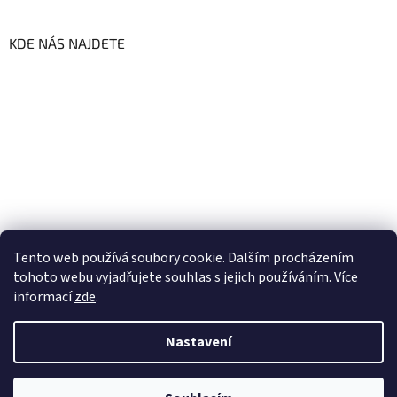
KDE NÁS NAJDETE
Tento web používá soubory cookie. Dalším procházením
tohoto webu vyjadřujete souhlas s jejich používáním. Více
informací
zde
.
Vytvořil Shoptet
Nastavení
Copyright 2026
GoFresh | Zdravé a čerstvé BIO potraviny
.