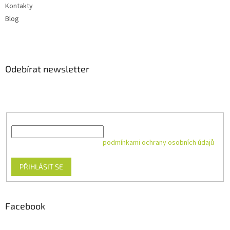
Kontakty
Blog
Odebírat newsletter
Vložte svůj e-mail a my vám budeme zasílat informace o nových
produktech na našem e-shopu.
E-mail
Vložením e-mailu souhlasíte s
podmínkami ochrany osobních údajů
PŘIHLÁSIT SE
Facebook