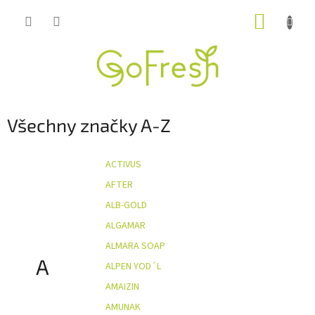
Přejít
NÁKUP
na
obsah
KOŠÍK
Všechny značky A-Z
ACTIVUS
AFTER
ALB-GOLD
ALGAMAR
ALMARA SOAP
A
ALPEN YOD´L
AMAIZIN
AMUNAK