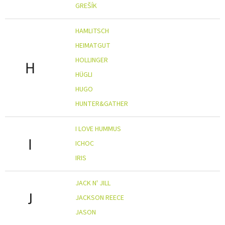
GREŠÍK
HAMLITSCH
HEIMATGUT
HOLLINGER
H
HÜGLI
HUGO
HUNTER&GATHER
I LOVE HUMMUS
I
ICHOC
IRIS
JACK N' JILL
J
JACKSON REECE
JASON