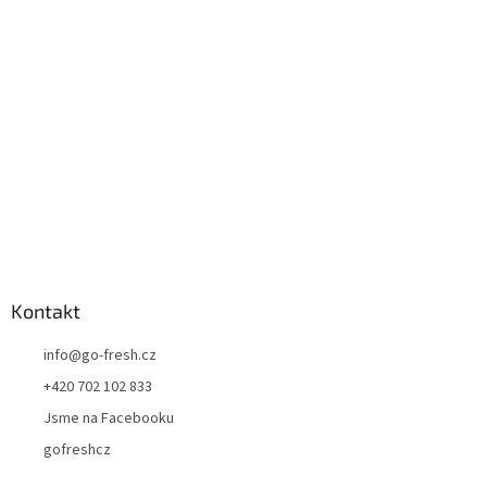
a
t
í
Kontakt
info
@
go-fresh.cz
+420 702 102 833
Jsme na Facebooku
gofreshcz