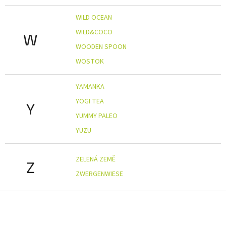
WILD OCEAN
WILD&COCO
W
WOODEN SPOON
WOSTOK
YAMANKA
YOGI TEA
Y
YUMMY PALEO
YUZU
ZELENÁ ZEMĚ
Z
ZWERGENWIESE
Z
á
p