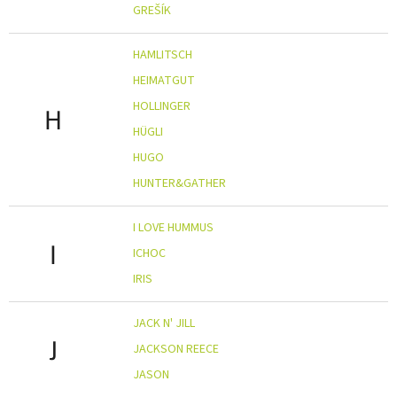
GREŠÍK
HAMLITSCH
HEIMATGUT
HOLLINGER
H
HÜGLI
HUGO
HUNTER&GATHER
I LOVE HUMMUS
I
ICHOC
IRIS
JACK N' JILL
J
JACKSON REECE
JASON