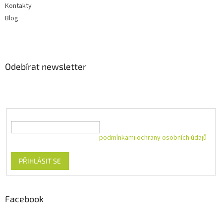
Kontakty
Blog
Odebírat newsletter
Vložte svůj e-mail a my vám budeme zasílat informace o nových
produktech na našem e-shopu.
E-mail
Vložením e-mailu souhlasíte s
podmínkami ochrany osobních údajů
PŘIHLÁSIT SE
Facebook