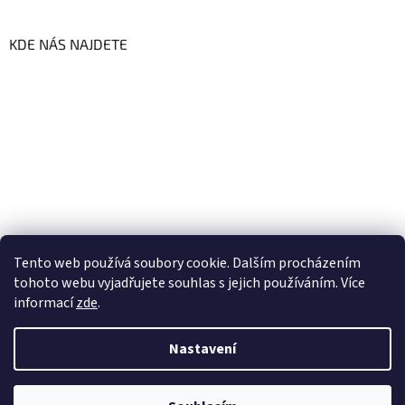
KDE NÁS NAJDETE
Tento web používá soubory cookie. Dalším procházením
tohoto webu vyjadřujete souhlas s jejich používáním. Více
informací
zde
.
Vytvořil Shoptet
Nastavení
Copyright 2026
GoFresh | Zdravé a čerstvé BIO potraviny
.