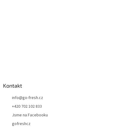
a
t
í
Kontakt
info
@
go-fresh.cz
+420 702 102 833
Jsme na Facebooku
gofreshcz