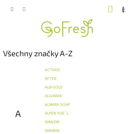
Přejít
NÁKUP
na
obsah
KOŠÍK
Všechny značky A-Z
ACTIVUS
AFTER
ALB-GOLD
ALGAMAR
ALMARA SOAP
A
ALPEN YOD´L
AMAIZIN
AMUNAK