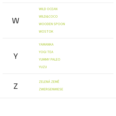
WILD OCEAN
WILD&COCO
W
WOODEN SPOON
WOSTOK
YAMANKA
YOGI TEA
Y
YUMMY PALEO
YUZU
ZELENÁ ZEMĚ
Z
ZWERGENWIESE
Z
á
p